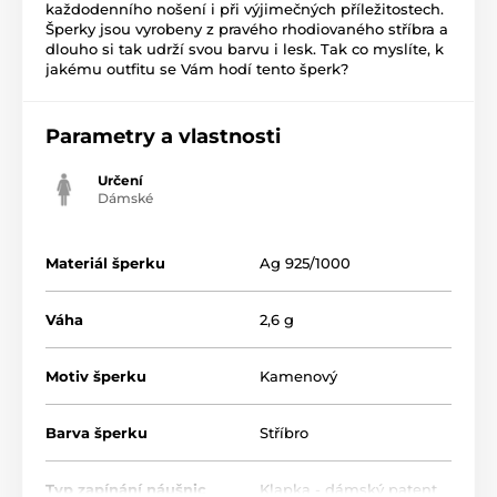
každodenního nošení i při výjimečných příležitostech.
Šperky jsou vyrobeny z pravého rhodiovaného stříbra a
dlouho si tak udrží svou barvu i lesk. Tak co myslíte, k
jakému outfitu se Vám hodí tento šperk?
Parametry a vlastnosti
Určení
Dámské
Materiál šperku
Ag 925/1000
Váha
2,6 g
Motiv šperku
Kamenový
Barva šperku
Stříbro
Typ zapínání náušnic
Klapka - dámský patent