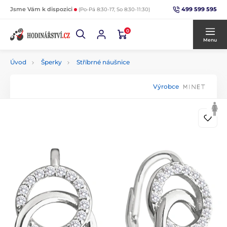
499 599 595
Jsme Vám k dispozici
(Po-Pá 8:30-17, So 8:30-11:30)
0
Menu
Úvod
Šperky
Stříbrné náušnice
Výrobce