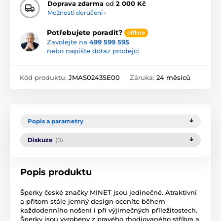
Doprava zdarma
od
2 000 Kč
Možnosti doručení ›
Potřebujete poradit?
offline
Zavolejte na
499 599 595
nebo napište dotaz prodejci
Kód produktu:
JMAS0243SE00
Záruka:
24 měsíců
Popis a parametry
Diskuze
(0)
Popis produktu
Šperky české značky MINET jsou jedinečné. Atraktivní
a přitom stále jemný design oceníte během
každodenního nošení i při výjimečných příležitostech.
Šperky jsou vyrobeny z pravého rhodiovaného stříbra a