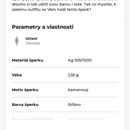
dlouho si tak udrží svou barvu i lesk. Tak co myslíte, k
jakému outfitu se Vám hodí tento šperk?
Parametry a vlastnosti
Určení
Dámské
Materiál šperku
Ag 925/1000
Váha
2,55 g
Motiv šperku
Kamenový
Barva šperku
Stříbro
Typ zapínání náušnic
Kloubové zapínání