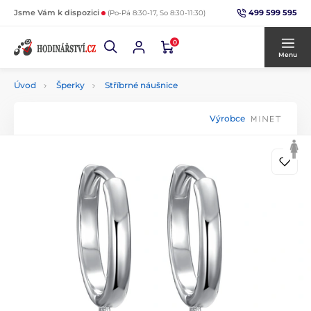
499 599 595
Jsme Vám k dispozici
(Po-Pá 8:30-17, So 8:30-11:30)
0
Menu
Úvod
Šperky
Stříbrné náušnice
Výrobce