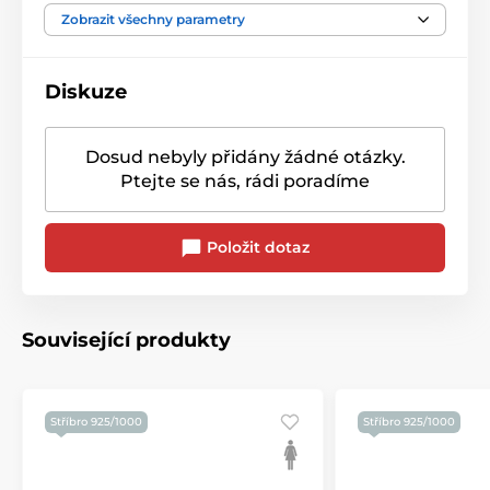
Barva kamene
Bílá/Čirá
Zobrazit všechny parametry
Diskuze
Dosud nebyly přidány žádné otázky.
Ptejte se nás, rádi poradíme
Položit dotaz
Související produkty
Stříbro 925/1000
Stříbro 925/1000