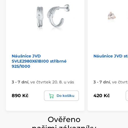
Náušnice JVD
Náušnice JVD st
SVLE2980X61BI00 stříbrné
925/1000
3 - 7 dní
,
ve čtvrtek 20. 8. u vás
3 - 7 dní
,
ve čtvrt
890 Kč
420 Kč
Do košíku
Ověřeno