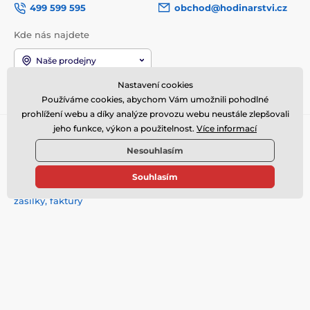
499 599 595
obchod@hodinarstvi.cz
Kde nás najdete
Naše prodejny
Nastavení cookies
Jsme také na:
Youtube
Facebook
Instagram
Používáme cookies, abychom Vám umožnili pohodlné
prohlížení webu a díky analýze provozu webu neustále zlepšovali
jeho funkce, výkon a použitelnost.
Více informací
DŮLEŽITÉ ODKAZY
Nesouhlasím
Záruka nejnižší ceny s 5%
bonusem
Souhlasím
Stav objednávky, sledování
zásilky, faktury
O NÁS - Kamenná prodejna
Nečastější dotazy
Vrácení, reklamace, výměna
Kontakty
Ceny poštovného