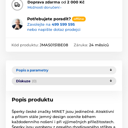
Doprava zdarma
od
2 000 Kč
Možnosti doručení ›
Potřebujete poradit?
offline
Zavolejte na
499 599 595
nebo napište dotaz prodejci
Kód produktu:
JMAS0151BE08
Záruka:
24 měsíců
Popis a parametry
Diskuze
(0)
Popis produktu
Šperky české značky MINET jsou jedinečné. Atraktivní
a přitom stále jemný design oceníte během
každodenního nošení i při výjimečných příležitostech.
Šperky jsou vyrobeny z pravého rhodiovaného stříbra a