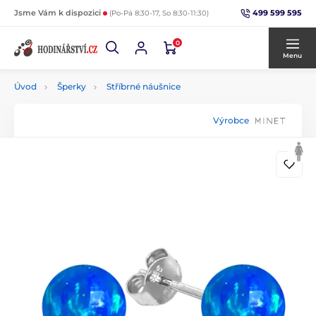
499 599 595
Jsme Vám k dispozici
(Po-Pá 8:30-17, So 8:30-11:30)
0
Menu
Úvod
Šperky
Stříbrné náušnice
Výrobce