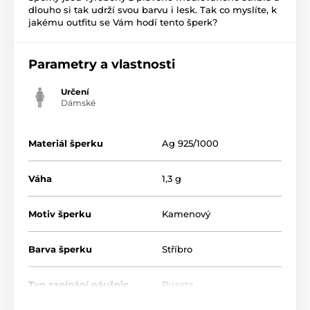
dlouho si tak udrží svou barvu i lesk. Tak co myslíte, k
jakému outfitu se Vám hodí tento šperk?
Parametry a vlastnosti
Určení
Dámské
Materiál šperku
Ag 925/1000
Váha
1,3 g
Motiv šperku
Kamenový
Barva šperku
Stříbro
Typ zapínání náušnic
Puzeta