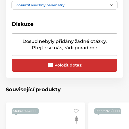
Barva kamene
Modrá
Zobrazit všechny parametry
Diskuze
Dosud nebyly přidány žádné otázky.
Ptejte se nás, rádi poradíme
Položit dotaz
Související produkty
Stříbro 925/1000
Stříbro 925/1000