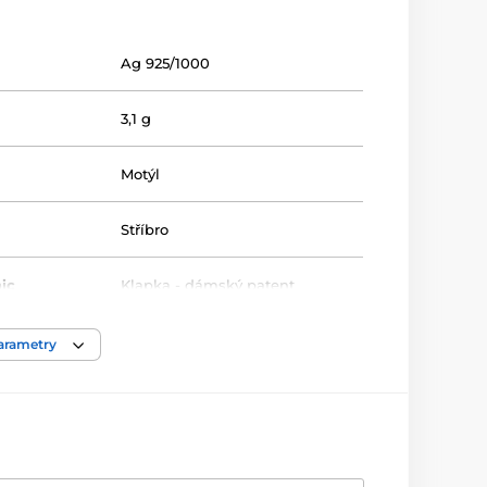
Ag 925/1000
3,1 g
Motýl
Stříbro
ic
Klapka - dámský patent
Bílá/Čirá
,
Perleť
parametry