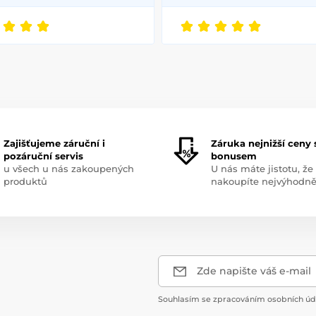
Zajišťujeme záruční i
Záruka nejnižší ceny 
pozáruční servis
bonusem
u všech u nás zakoupených
U nás máte jistotu, že
produktů
nakoupíte nejvýhodně
Zde napište váš e-mail
Souhlasím se zpracováním osobních úda