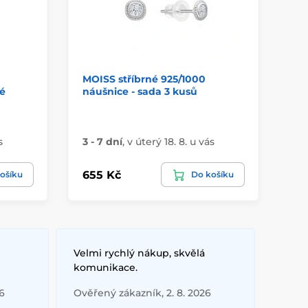
MOISS stříbrné 925/1000
St
é
náušnice - sada 3 kusů
vis
Sk
s
3 - 7 dní
,
v úterý 18. 8. u vás
vá
655 Kč
81
ošíku
Do košíku
Velmi rychlý nákup, skvělá
komunikace.
6
Ověřený zákazník, 2. 8. 2026