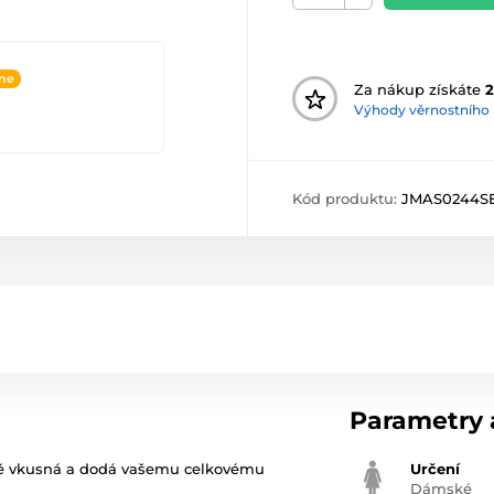
ine
Za nákup získáte
2
Výhody věrnostního
Kód produktu:
JMAS0244S
Parametry a
ádně vkusná a dodá vašemu celkovému
Určení
Dámské