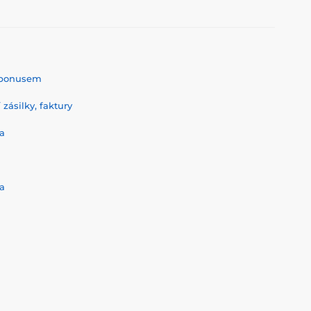
% bonusem
zásilky, faktury
a
a