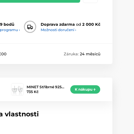
9 bodů
Doprava zdarma
od
2 000 Kč
 programu ›
Možnosti doručení ›
E00
Záruka:
24 měsíců
MINET Stříbrné 925…
K nákupu
735 Kč
 vlastnosti