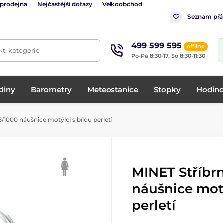
 prodejna
Nejčastější dotazy
Velkoobchod
Seznam přá
499 599 595
offline
t, kategorie
Po-Pá 8:30-17, So 8:30-11:30
diny
Barometry
Meteostanice
Stopky
Hodino
/1000 náušnice motýlci s bílou perletí
MINET Stříbr
náušnice motý
perletí