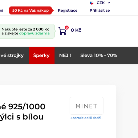
CZK
ní
50 Kč na Váš nákup
Registrace
Přihlásit se
0
Nakupte ještě za
2 000 Kč
0 Kč
a získejte
dopravu zdarma
vé strojky
Šperky
NEJ !
Sleva 10% - 70%
né 925/1000
lci s bílou
Zobrazit další zboží ›