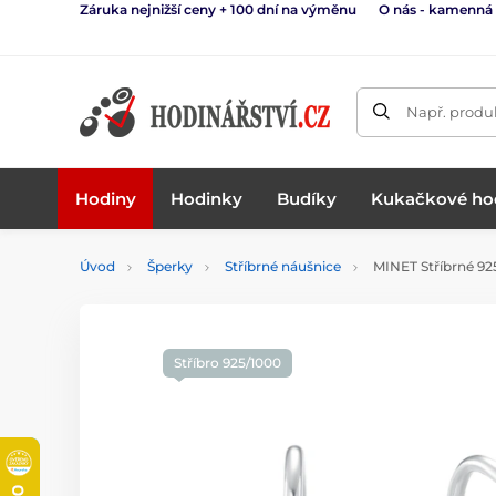
Záruka nejnižší ceny + 100 dní na výměnu
O nás - kamenná
Např. produk
Hodiny
Hodinky
Budíky
Kukačkové ho
Úvod
Šperky
Stříbrné náušnice
MINET Stříbrné 925
Stříbro 925/1000