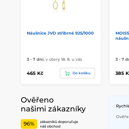
Náušnice JVD stříbrné 925/1000
MOISS 
náušn
3 - 7 dní
,
v úterý 18. 8. u vás
3 - 7 d
465 Kč
385 K
Do košíku
Ověřeno
Rychl
našimi zákazníky
Ověřen
zákazníků doporučuje
96%
náš obchod