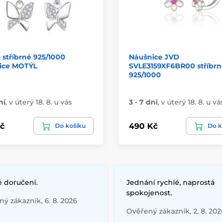
stříbrné 925/1000
Náušnice JVD
ice MOTÝL
SVLE3159XF6BR00 stříbrn
925/1000
ní
,
v úterý 18. 8. u vás
3 - 7 dní
,
v úterý 18. 8. u vá
č
490 Kč
Do košíku
Do k
é doručení.
Jednání rychlé, naprostá
spokojenost.
ý zákazník, 6. 8. 2026
Ověřený zákazník, 2. 8. 202