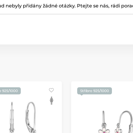
d nebyly přidány žádné otázky. Ptejte se nás, rádi por
o 925/1000
Stříbro 925/1000