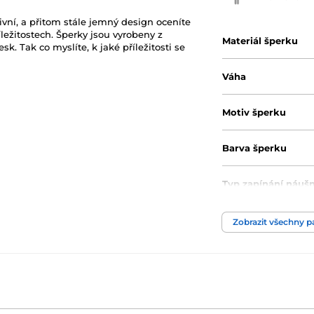
vní, a přitom stále jemný design oceníte
ežitostech. Šperky jsou vyrobeny z
Materiál šperku
sk. Tak co myslíte, k jaké příležitosti se
Váha
Motiv šperku
Barva šperku
Typ zapínání náušn
Barva kamene
Zobrazit všechny 