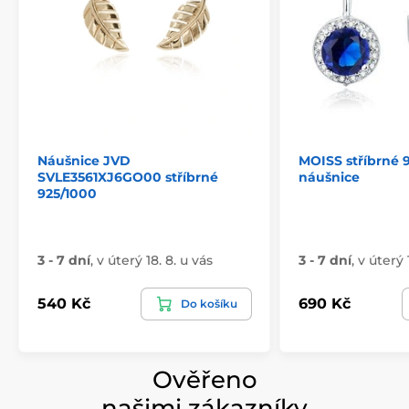
Náušnice JVD
MOISS stříbrné 
SVLE3561XJ6GO00 stříbrné
náušnice
925/1000
3 - 7 dní
,
v úterý 18. 8. u vás
3 - 7 dní
,
v úterý 
540 Kč
690 Kč
Do košíku
Ověřeno
našimi zákazníky