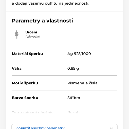
a dodají vašemu outfitu na jedinečnosti.
Parametry a vlastnosti
Určení
Dámské
Materiál šperku
Ag 925/1000
Váha
0,85 g
Motiv šperku
Písmena a čísla
Barva šperku
Stříbro
Typ zapínání náušnic
Puzeta
Zobrazit všechny parametry