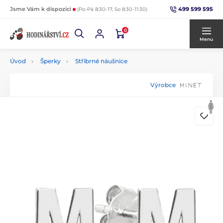
499 599 595
Jsme Vám k dispozici
(Po-Pá 8:30-17, So 8:30-11:30)
0
Menu
Úvod
Šperky
Stříbrné náušnice
Výrobce