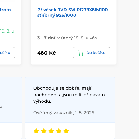
strom
Přívěsek JVD SVLP1279X61M100
St
stříbrný 925/1000
zv
10. 8. u
Sk
3 - 7 dní
,
v úterý 18. 8. u vás
vá
480 Kč
27
ošíku
Do košíku
Obchoduje se dobře, mají
pochopení a jsou milí. přidávám
výhodu.
6
Ověřený zákazník, 1. 8. 2026