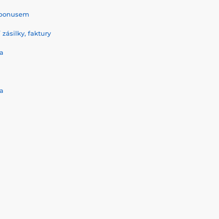
% bonusem
zásilky, faktury
a
a