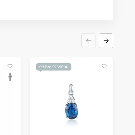
Stříbro 925/1000
S
S