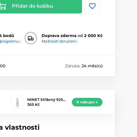
Přidat do košíku
4 bodů
Doprava zdarma
od
2 000 Kč
 programu ›
Možnosti doručení ›
P00
Záruka:
24 měsíců
MINET Stříbrný 925…
K nákupu
365 Kč
 vlastnosti