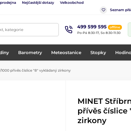
 prodejna
Nejčastější dotazy
Velkoobchod
Seznam přá
499 599 595
offline
t, kategorie
Po-Pá 8:30-17, So 8:30-11:30
diny
Barometry
Meteostanice
Stopky
Hodino
1000 přívěs číslice "8" vykládaný zirkony
MINET Stříbr
přívěs číslice
zirkony