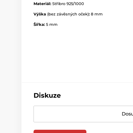
Materiál:
Stříbro 925/1000
Výška
(bez závěsných oček)
:
8 mm
Šířka:
5 mm
Diskuze
Dosu