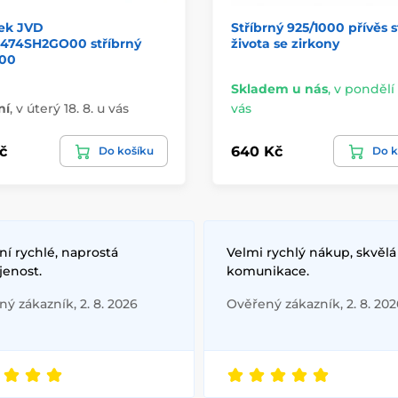
sek JVD
Stříbrný 925/1000 přívěs 
474SH2GO00 stříbrný
života se zirkony
000
Skladem u nás
,
v pondělí 
ní
,
v úterý 18. 8. u vás
vás
č
640 Kč
Do košíku
Do k
í rychlé, naprostá
Velmi rychlý nákup, skvělá
jenost.
komunikace.
ý zákazník, 2. 8. 2026
Ověřený zákazník, 2. 8. 202