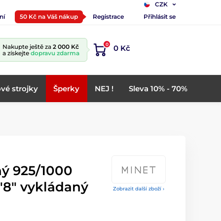
CZK
ní
50 Kč na Váš nákup
Registrace
Přihlásit se
0
Nakupte ještě za
2 000 Kč
0 Kč
a získejte
dopravu zdarma
vé strojky
Šperky
NEJ !
Sleva 10% - 70%
ný 925/1000
 "8" vykládaný
Zobrazit další zboží ›