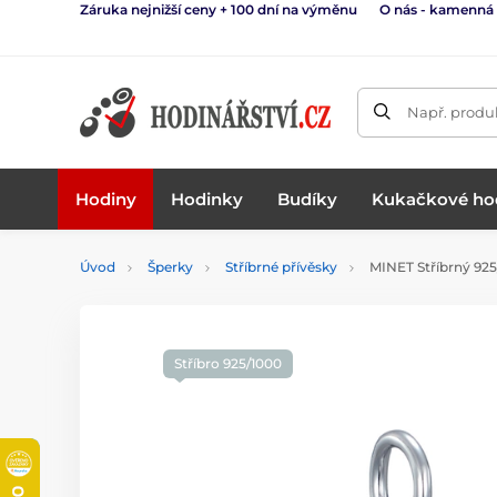
Záruka nejnižší ceny + 100 dní na výměnu
O nás - kamenná
Např. produk
Hodiny
Hodinky
Budíky
Kukačkové ho
Úvod
Šperky
Stříbrné přívěsky
MINET Stříbrný 925/
Stříbro 925/1000