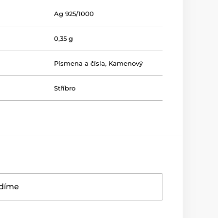
Ag 925/1000
0,35 g
Písmena a čísla
,
Kamenový
Stříbro
adíme