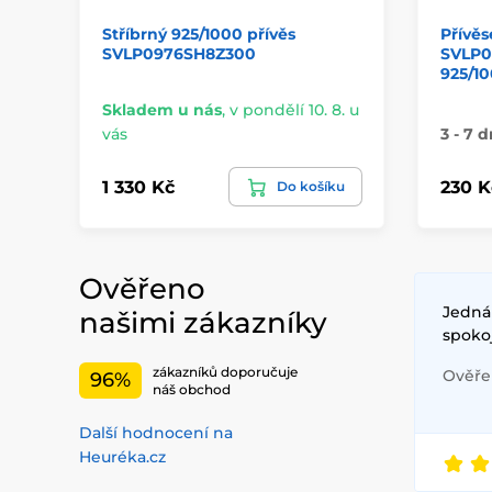
Stříbrný 925/1000 přívěs
Přívě
SVLP0976SH8Z300
SVLP0
925/1
Skladem u nás
,
v pondělí 10. 8. u
vás
3 - 7 d
1 330 Kč
230 K
Do košíku
Ověřeno
Jednán
našimi zákazníky
spoko
zákazníků doporučuje
Ověřen
96%
náš obchod
Další hodnocení na
Heuréka.cz