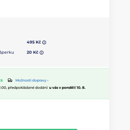
495 Kč
 šperku
20 Kč
ks
Možnosti dopravy ›
12:00, předpokládané dodání:
u vás v pondělí 10. 8.