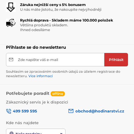
Záruka nejnižší ceny s 5% bonusem
U nás máte jistotu, že nakoupíte nejvýhodněji
Rychlá doprava - Skladem máme 100.000 položek
Většina produktů skladem.
Ihned odesíláme
Přihlaste se do newsletteru
Zde napište váš e-mail
Přihlásit
Souhlasím se zpracováním osobních údajů za účelem registrace do
newsletteru.
Více informací
Potřebujete poradit
offline
Zákaznický servis je k dispozici
499 599 595
obchod@hodinarstvi.cz
Kde nás najdete
Naše prodejny