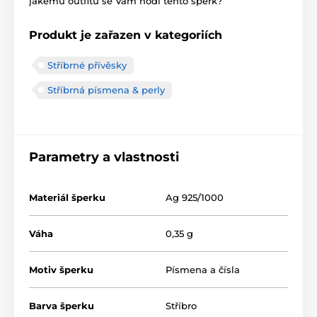
jakému outfitu se Vám hodí tento šperk?
Produkt je zařazen v kategoriích
Stříbrné přívěsky
Stříbrná písmena & perly
Parametry a vlastnosti
Materiál šperku
Ag 925/1000
Váha
0,35 g
Motiv šperku
Písmena a čísla
Barva šperku
Stříbro