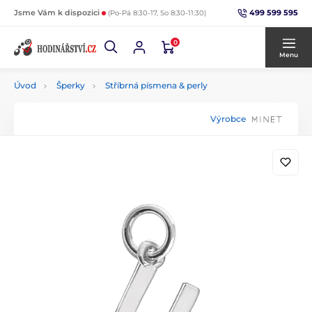
499 599 595
Jsme Vám k dispozici
(Po-Pá 8:30-17, So 8:30-11:30)
0
Menu
Úvod
Šperky
Stříbrná písmena & perly
Výrobce