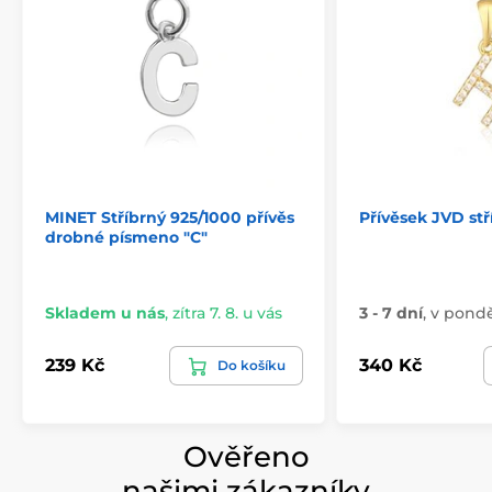
MINET Stříbrný 925/1000 přívěs
Přívěsek JVD stř
drobné písmeno "C"
Skladem u nás
,
zítra 7. 8. u vás
3 - 7 dní
,
v ponděl
239 Kč
340 Kč
Do košíku
Ověřeno
našimi zákazníky