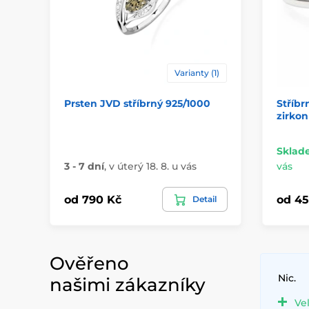
Varianty (1)
Prsten JVD stříbrný 925/1000
Stříbr
zirkon
Sklad
3 - 7 dní
,
v úterý 18. 8. u vás
vás
od 790 Kč
od 45
Detail
Ověřeno
Nic.
našimi zákazníky
Ve