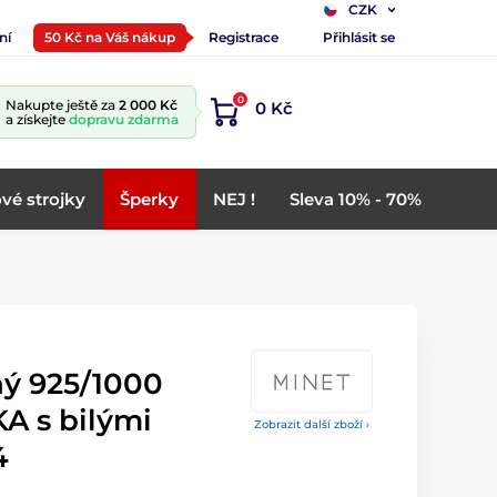
CZK
ní
50 Kč na Váš nákup
Registrace
Přihlásit se
0
Nakupte ještě za
2 000 Kč
0 Kč
a získejte
dopravu zdarma
vé strojky
Šperky
NEJ !
Sleva 10% - 70%
ný 925/1000
A s bilými
Zobrazit další zboží ›
4