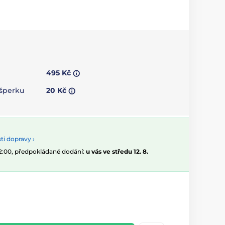
495 Kč
 šperku
20 Kč
i dopravy ›
12:00, předpokládané dodání:
u vás ve středu 12. 8.