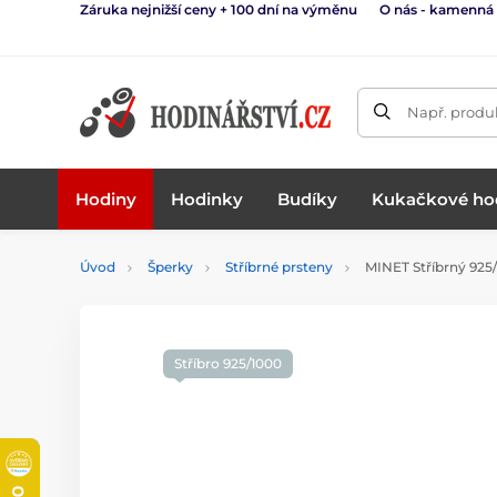
Záruka nejnižší ceny + 100 dní na výměnu
O nás - kamenná
Např. produk
Hodiny
Hodinky
Budíky
Kukačkové ho
Úvod
Šperky
Stříbrné prsteny
MINET Stříbrný 925/
Stříbro 925/1000