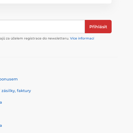
Přihlásit
jů za účelem registrace do newsletteru.
Více informací
% bonusem
zásilky, faktury
a
a