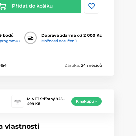
Přidat do košíku
9 bodů
Doprava zdarma
od
2 000 Kč
 programu ›
Možnosti doručení ›
R54
Záruka:
24 měsíců
MINET Stříbrný 925…
K nákupu
499 Kč
 vlastnosti