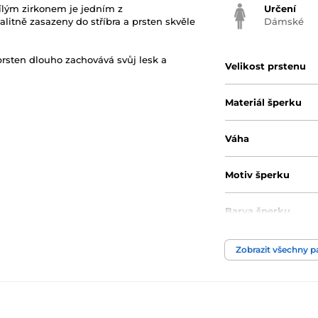
ílým zirkonem je jedním z
Určení
litně zasazeny do stříbra a prsten skvěle
Dámské
prsten dlouho zachovává svůj lesk a
Velikost prstenu
Materiál šperku
Váha
Motiv šperku
Barva šperku
Barva kamene
Zobrazit všechny 