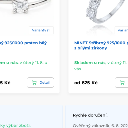
Varianty (1)
Varian
ný 925/1000 prsten bílý
MINET Stříbrný 925/1000 
s bílými zirkony
em u nás
,
v úterý 11. 8. u
Skladem u nás
,
v úterý 11. 
vás
5 Kč
od 625 Kč
Detail
Rychlé doručení.
lký výběr zboží.
Ověřený zákazník, 6. 8. 20