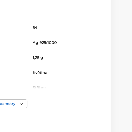
54
Ag 925/1000
1,25 g
Květina
Stříbro
Bílá/Čirá
parametry