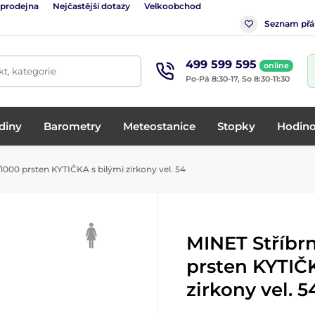
 prodejna
Nejčastější dotazy
Velkoobchod
Seznam přá
499 599 595
online
t, kategorie
Po-Pá 8:30-17, So 8:30-11:30
diny
Barometry
Meteostanice
Stopky
Hodino
1000 prsten KYTIČKA s bilými zirkony vel. 54
MINET Stříbr
prsten KYTIČK
zirkony vel. 5