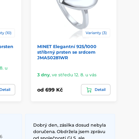
ty (10)
Varianty (3)
prsten
MINET Elegantní 925/1000
St
stříbrný prsten se srdcem
JMAS0281WR
8. u
Sk
3 dny
,
ve středu 12. 8. u vás
vá
od 699 Kč
od
Detail
Detail
Dobrý den, zásilka dosud nebyla
doručena. Obdržela jsem zprávu
26
od společnosti GLS, ale