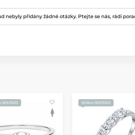
d nebyly přidány žádné otázky. Ptejte se nás, rádi por
o 925/1000
Stříbro 925/1000