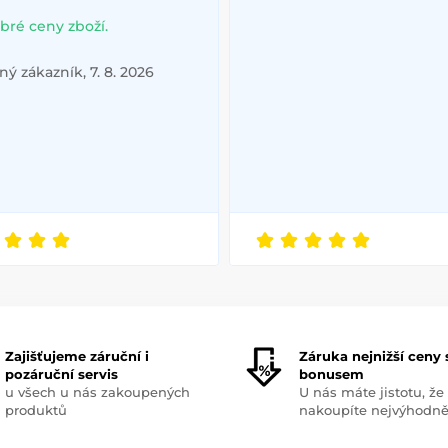
bré ceny zboží.
ý zákazník, 7. 8. 2026
Zajišťujeme záruční i
Záruka nejnižší ceny 
pozáruční servis
bonusem
u všech u nás zakoupených
U nás máte jistotu, že
produktů
nakoupíte nejvýhodně