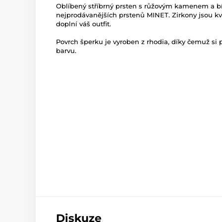
Oblíbený stříbrný prsten s růžovým kamenem a b
nejprodávanějších prstenů MINET. Zirkony jsou kva
doplní váš outfit.
Povrch šperku je vyroben z rhodia, díky čemuž si 
barvu.
Diskuze