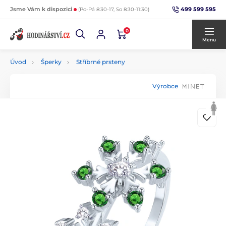
499 599 595
Jsme Vám k dispozici
(Po-Pá 8:30-17, So 8:30-11:30)
0
Menu
Úvod
Šperky
Stříbrné prsteny
Výrobce