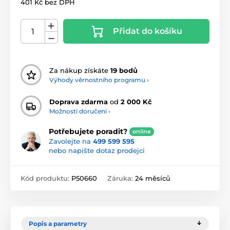
401 Kč bez DPH
Přidat do košíku
Za nákup získáte
19 bodů
Výhody věrnostního programu ›
Doprava zdarma
od
2 000 Kč
Možnosti doručení ›
Potřebujete poradit?
online
Zavolejte na
499 599 595
nebo napište dotaz prodejci
Kód produktu:
P50660
Záruka:
24 měsíců
Popis a parametry