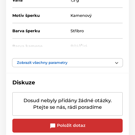
Váha
1,5 g
Motiv šperku
Kamenový
Barva šperku
Stříbro
Barva kamene
Bílá/Čirá
Zobrazit všechny parametry
Diskuze
Dosud nebyly přidány žádné otázky.
Ptejte se nás, rádi poradíme
Položit dotaz