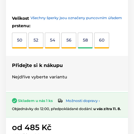
Velikost
Všechny šperky jsou označeny puncovním úřadem
prstenu:
50
52
54
56
58
60
Přidejte si k nákupu
Nejdříve vyberte variantu
Možnosti dopravy ›
Skladem u nás 1 ks
Objednávky do 12:00, předpokládané dodání:
u vás zítra 11. 8.
od 485 Kč