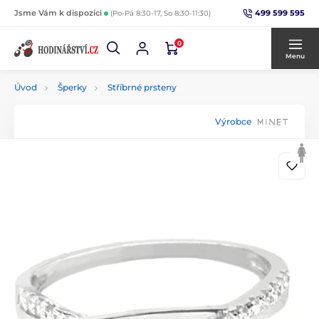
499 599 595
Jsme Vám k dispozici
(Po-Pá 8:30-17, So 8:30-11:30)
0
Menu
Úvod
Šperky
Stříbrné prsteny
Výrobce