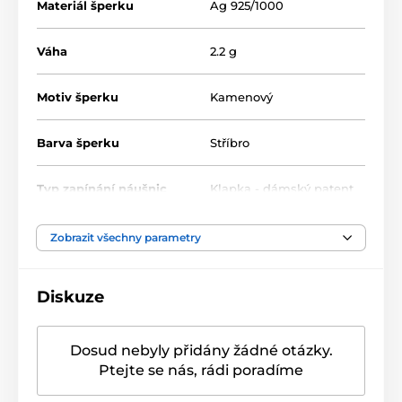
Materiál šperku
Ag 925/1000
Váha
2.2 g
Motiv šperku
Kamenový
Barva šperku
Stříbro
Typ zapínání náušnic
Klapka - dámský patent
Velikost náušnic
8 mm
,
16 mm
Zobrazit všechny parametry
Typ kamene
Zirkon
Diskuze
Barva kamene
Modrá
Dosud nebyly přidány žádné otázky.
Ptejte se nás, rádi poradíme