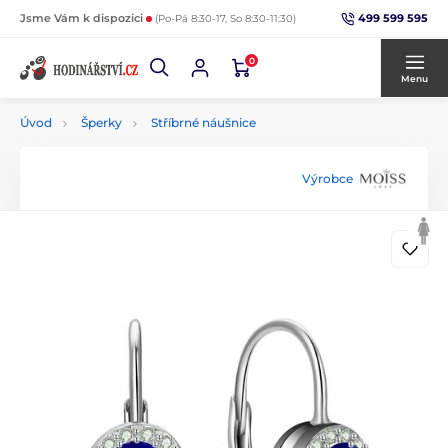
499 599 595
Jsme Vám k dispozici
(Po-Pá 8:30-17, So 8:30-11:30)
0
Menu
Úvod
Šperky
Stříbrné náušnice
Výrobce