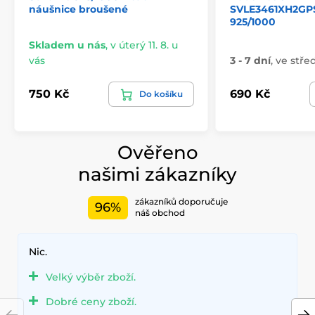
náušnice broušené
SVLE3461XH2GPS
925/1000
Skladem u nás
,
v úterý 11. 8. u
vás
3 - 7 dní
,
ve střed
750 Kč
690 Kč
Do košíku
Ověřeno
našimi zákazníky
zákazníků doporučuje
96%
náš obchod
Nic.
Velký výběr zboží.
Dobré ceny zboží.