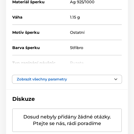
Materiál šperku
Ag 925/1000
Váha
1.15 g
Motiv šperku
Ostatní
Barva šperku
Stříbro
Typ zapínání náušnic
Puzeta
Velikost náušnic
5 mm
,
13 mm
Zobrazit všechny parametry
Diskuze
Dosud nebyly přidány žádné otázky.
Ptejte se nás, rádi poradíme