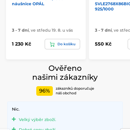
náušnice OPÁL
SVLE2768X86BI0
925/1000
3 - 7 dní
,
ve středu 19. 8. u vás
3 - 7 dní
,
ve střed
1 230 Kč
550 Kč
Do košíku
Ověřeno
našimi zákazníky
zákazníků doporučuje
96%
náš obchod
Nic.
Velký výběr zboží.
Dobré ceny zboží.