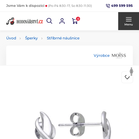
499 599 595
Jsme Vám k dispozici
(Po-Pá 8:30-17, So 8:30-11:30)
0
Menu
Úvod
Šperky
Stříbrné náušnice
Výrobce