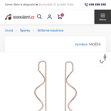
499 599 595
Jsme Vám k dispozici
(Po-Pá 8:30-17, So 8:30-11:30)
0
Menu
Úvod
Šperky
Stříbrné náušnice
Výrobce