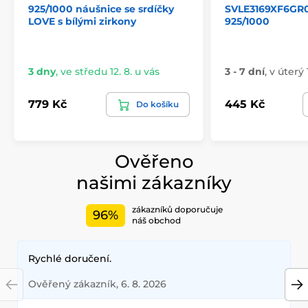
925/1000 náušnice se srdíčky
SVLE3169XF6GR0
LOVE s bílými zirkony
925/1000
3 dny
,
ve středu 12. 8. u vás
3 - 7 dní
,
v úterý 
779 Kč
445 Kč
Do košíku
Ověřeno
našimi zákazníky
zákazníků doporučuje
96%
náš obchod
Rychlé doručení.
Ověřený zákazník, 6. 8. 2026