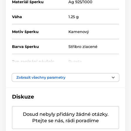
Materiál šperku
Ag 925/1000
Váha
1.25 g
Motiv šperku
Kamenový
Barva šperku
Stříbro zlacené
Typ zapínání náušnic
Puzeta
Velikost náušnic
4 mm
,
60 mm
Zobrazit všechny parametry
Typ kamene
Zirkon
Diskuze
Barva kamene
Bílá/Čirá
Dosud nebyly přidány žádné otázky.
Ptejte se nás, rádi poradíme