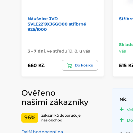
Náušnice JVD
Stříbr
SVLE2219XJ6GO00 stříbrné
925/1000
Sklad
3 - 7 dní
,
ve středu 19. 8. u vás
vás
660 Kč
515 K
Do košíku
Ověřeno
Nic.
našimi zákazníky
Ve
zákazníků doporučuje
96%
Do
náš obchod
Další hodnocení na