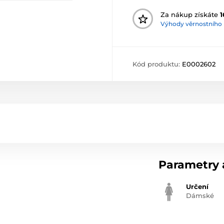
Za nákup získáte
1
Výhody věrnostního
Kód produktu:
E0002602
Parametry a
Určení
Dámské