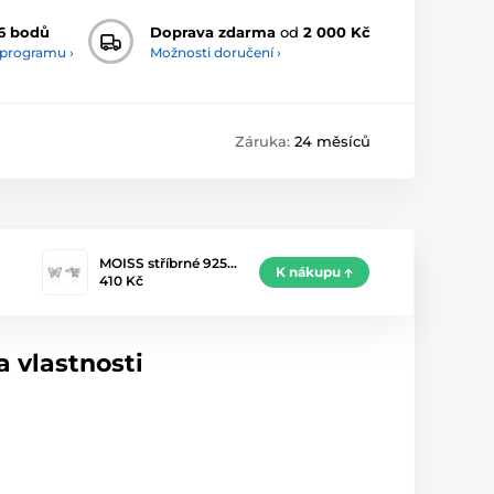
6 bodů
Doprava zdarma
od
2 000 Kč
 programu ›
Možnosti doručení ›
Záruka:
24 měsíců
MOISS stříbrné 925…
K nákupu
410 Kč
 vlastnosti