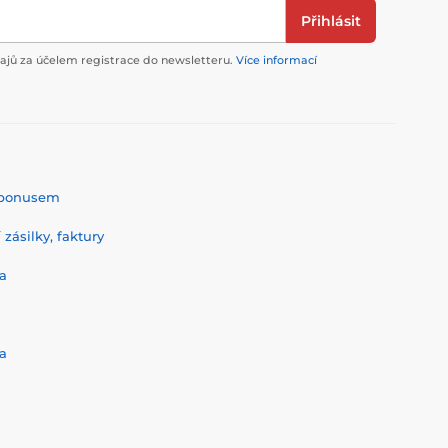
Přihlásit
jů za účelem registrace do newsletteru.
Více informací
% bonusem
zásilky, faktury
a
a