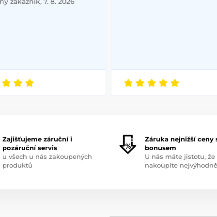
ý zákazník, 7. 8. 2026
Zajišťujeme záruční i
Záruka nejnižší ceny 
pozáruční servis
bonusem
u všech u nás zakoupených
U nás máte jistotu, že
produktů
nakoupíte nejvýhodně