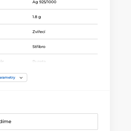
Ag 925/1000
1.8 g
Zvířecí
Stříbro
ic
Puzeta
8 mm
,
12 mm
parametry
Zirkon
Bílá/Čirá
adíme