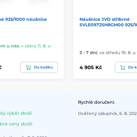
né 925/1000 náušnice
Náušnice JVD stříbrné
SVLE0972SH8GM00 925/1
em u nás
,
v úterý 11. 8. u
3 - 7 dní
,
ve středu 19. 8. u
č
4 905 Kč
Do košíku
Do k
Rychlé doručení.
lký výběr zboží.
Ověřený zákazník, 6. 8. 20
bré ceny zboží.