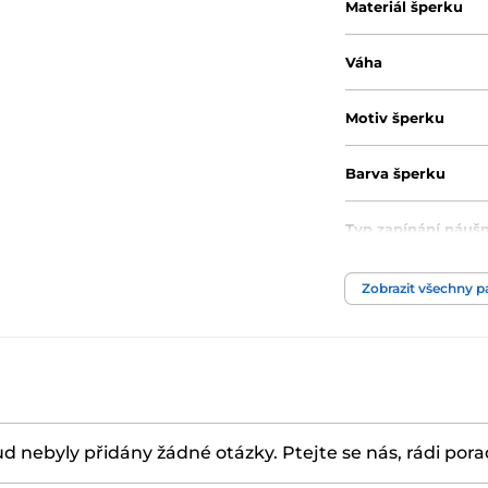
Materiál šperku
Váha
Motiv šperku
Barva šperku
Typ zapínání náušn
Velikost náušnic
Zobrazit všechny 
Typ kamene
Barva kamene
d nebyly přidány žádné otázky. Ptejte se nás, rádi por