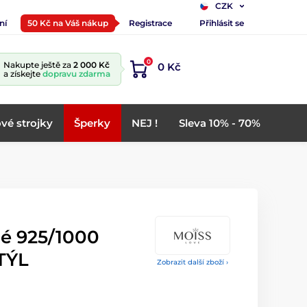
CZK
ní
50 Kč na Váš nákup
Registrace
Přihlásit se
0
Nakupte ještě za
2 000 Kč
0 Kč
a získejte
dopravu zdarma
vé strojky
Šperky
NEJ !
Sleva 10% - 70%
né 925/1000
TÝL
Zobrazit další zboží ›