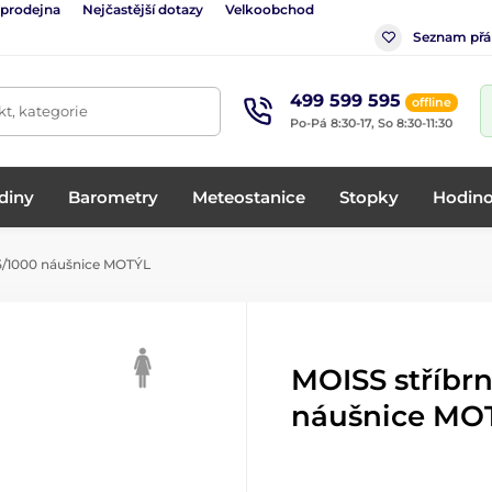
 prodejna
Nejčastější dotazy
Velkoobchod
Seznam přá
499 599 595
offline
t, kategorie
Po-Pá 8:30-17, So 8:30-11:30
diny
Barometry
Meteostanice
Stopky
Hodino
5/1000 náušnice MOTÝL
MOISS stříbr
náušnice MO