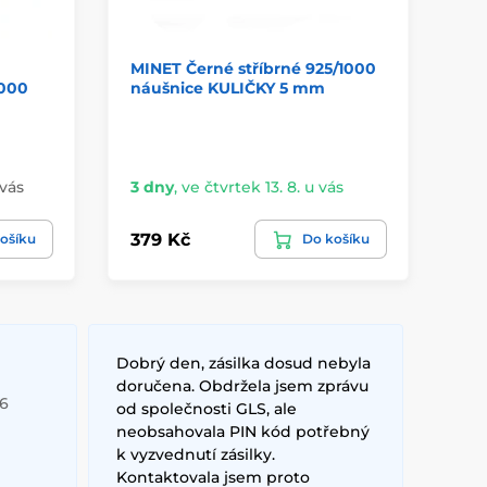
MINET Černé stříbrné 925/1000
St
000
náušnice KULIČKY 5 mm
SV
Sk
 vás
3 dny
,
ve čtvrtek 13. 8. u vás
vá
379 Kč
56
ošíku
Do košíku
Dobrý den, zásilka dosud nebyla
doručena. Obdržela jsem zprávu
26
od společnosti GLS, ale
neobsahovala PIN kód potřebný
k vyzvednutí zásilky.
Kontaktovala jsem proto