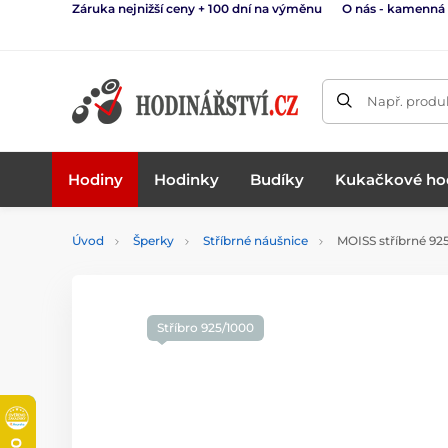
Záruka nejnižší ceny + 100 dní na výměnu
O nás - kamenná
Např. produk
Hodiny
Hodinky
Budíky
Kukačkové ho
Úvod
Šperky
Stříbrné náušnice
MOISS stříbrné 92
Stříbro 925/1000