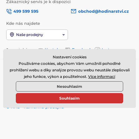
Zákaznický servis je k dispozici
499 599 595
obchod@hodinarstvi.cz
Kde nás najdete
Naše prodejny
Jsme také na:
Youtube
Facebook
Instagram
Nastavení cookies
Používáme cookies, abychom Vám umožnili pohodlné
DŮLEŽITÉ ODKAZY
prohlížení webu a díky analýze provozu webu neustále zlepšovali
jeho funkce, výkon a použitelnost.
Více informací
Záruka nejnižší ceny s 5%
bonusem
Nesouhlasím
Stav objednávky, sledování
zásilky, faktury
Souhlasím
O NÁS - Kamenná prodejna
Nečastější dotazy
Vrácení, reklamace, výměna
Kontakty