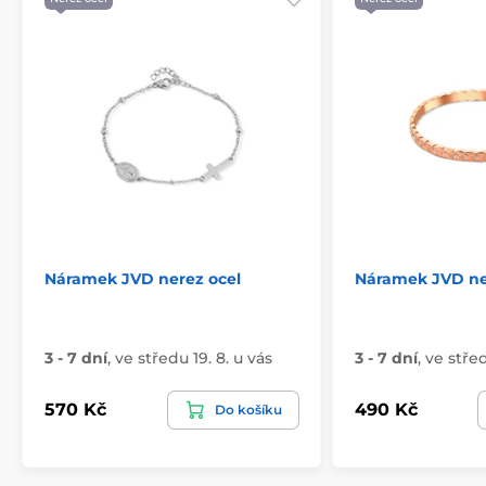
Náramek JVD nerez ocel
Náramek JVD ne
3 - 7 dní
,
ve středu 19. 8. u vás
3 - 7 dní
,
ve střed
570 Kč
490 Kč
Do košíku