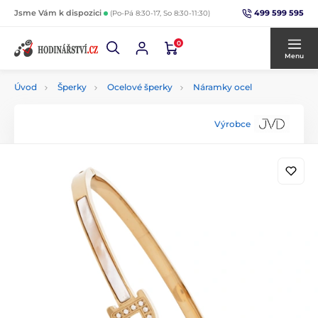
499 599 595
Jsme Vám k dispozici
(Po-Pá 8:30-17, So 8:30-11:30)
0
Menu
Úvod
Šperky
Ocelové šperky
Náramky ocel
Výrobce