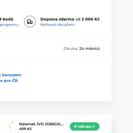
9 bodů
Doprava zdarma
od
2 000 Kč
 programu ›
Možnosti doručení ›
Záruka:
24 měsíců
5% bonusem
uce pro ČR
Náramek JVD JGB5GXL…
K nákupu
499 Kč