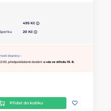
495 Kč
 šperku
20 Kč
osti dopravy ›
 12:00, předpokládané dodání:
u vás ve středu 19. 8.
Přidat do košíku