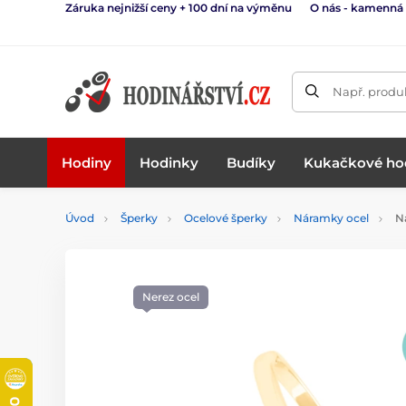
Záruka nejnižší ceny + 100 dní na výměnu
O nás - kamenná
Např. produk
Hodiny
Hodinky
Budíky
Kukačkové ho
Úvod
Šperky
Ocelové šperky
Náramky ocel
Ná
Nerez ocel