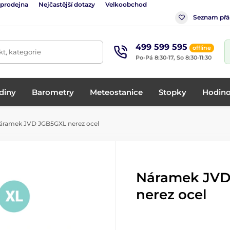
 prodejna
Nejčastější dotazy
Velkoobchod
Seznam přá
499 599 595
offline
t, kategorie
Po-Pá 8:30-17, So 8:30-11:30
diny
Barometry
Meteostanice
Stopky
Hodino
ramek JVD JGB5GXL nerez ocel
Náramek JVD
nerez ocel