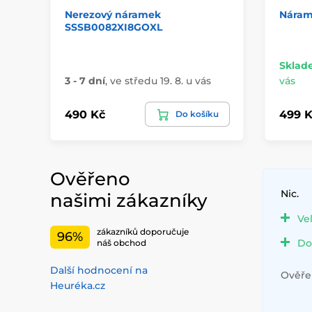
Nerezový náramek
Náram
SSSB0082XI8GOXL
Sklad
3 - 7 dní
,
ve středu 19. 8. u vás
vás
490 Kč
499 K
Do košíku
Ověřeno
Nic.
našimi zákazníky
Ve
zákazníků doporučuje
96%
Do
náš obchod
Další hodnocení na
Ověřen
Heuréka.cz