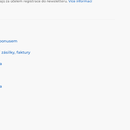
jů za účelem registrace do newsletteru.
Více informací
% bonusem
zásilky, faktury
a
a