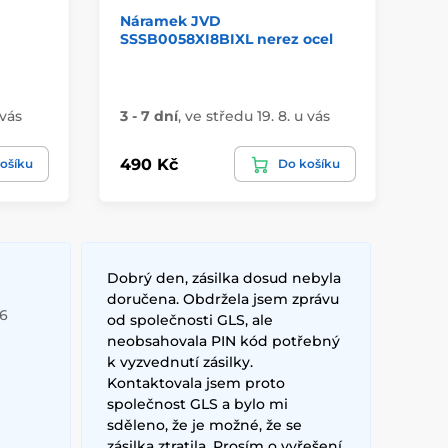
Náramek JVD
Ne
SSSB0058XI8BIXL nerez ocel
SS
 vás
3 - 7 dní
,
ve středu 19. 8. u vás
3 -
490 Kč
49
ošíku
Do košíku
Dobrý den, zásilka dosud nebyla
doručena. Obdržela jsem zprávu
26
od společnosti GLS, ale
neobsahovala PIN kód potřebný
k vyzvednutí zásilky.
Kontaktovala jsem proto
společnost GLS a bylo mi
sděleno, že je možné, že se
zásilka ztratila. Prosím o vyřešení