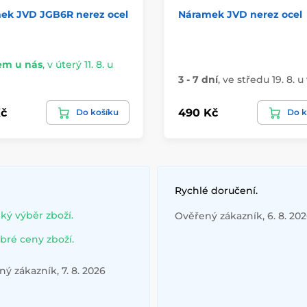
ek JVD JGB6R nerez ocel
Náramek JVD nerez ocel
em u nás
,
v úterý 11. 8. u
3 - 7 dní
,
ve středu 19. 8. u
č
490 Kč
Do košíku
Do k
Rychlé doručení.
lký výběr zboží.
Ověřený zákazník, 6. 8. 20
bré ceny zboží.
ý zákazník, 7. 8. 2026