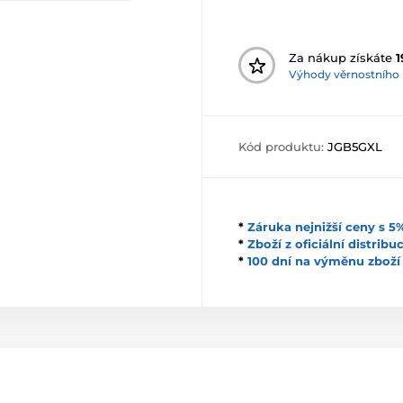
Za nákup získáte
1
Výhody věrnostního
Kód produktu:
JGB5GXL
*
Záruka nejnižší ceny s 
*
Zboží z oficiální distrib
*
100 dní na výměnu zboží