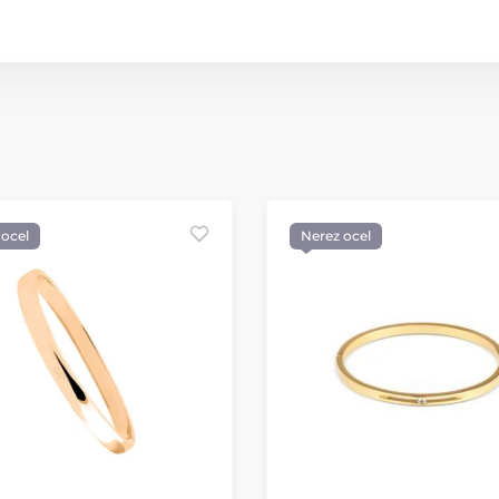
 ocel
Nerez ocel