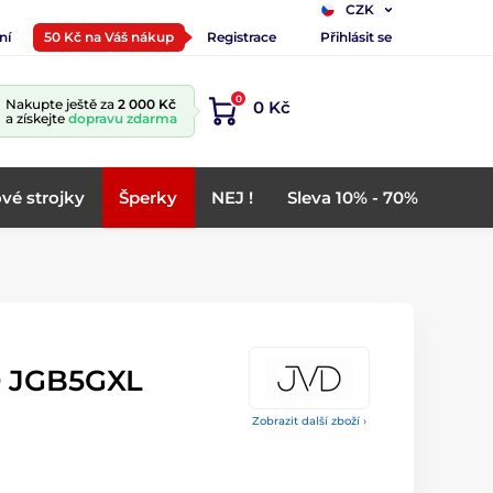
CZK
ní
50 Kč na Váš nákup
Registrace
Přihlásit se
0
Nakupte ještě za
2 000 Kč
0 Kč
a získejte
dopravu zdarma
vé strojky
Šperky
NEJ !
Sleva 10% - 70%
 JGB5GXL
Zobrazit další zboží ›