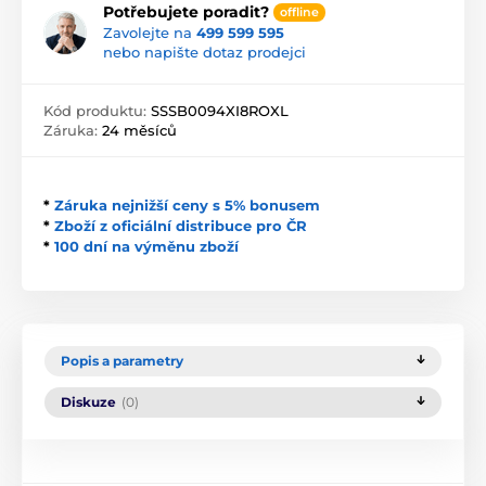
Potřebujete poradit?
offline
Zavolejte na
499 599 595
nebo napište dotaz prodejci
Kód produktu:
SSSB0094XI8ROXL
Záruka:
24 měsíců
*
Záruka nejnižší ceny s 5% bonusem
*
Zboží z oficiální distribuce pro ČR
*
100 dní na výměnu zboží
Popis a parametry
Diskuze
(0)