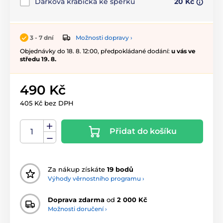
Dárková krabička ke šperku
20 Kč
Možnosti dopravy ›
3 - 7 dní
Objednávky do 18. 8. 12:00, předpokládané dodání:
u vás ve
středu 19. 8.
490 Kč
405 Kč bez DPH
Přidat do košíku
Za nákup získáte
19 bodů
Výhody věrnostního programu ›
Doprava zdarma
od
2 000 Kč
Možnosti doručení ›