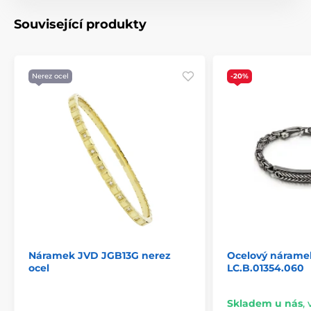
Související produkty
Nerez ocel
-20%
Náramek JVD JGB13G nerez
Ocelový nárame
ocel
LC.B.01354.060
Skladem u nás
,