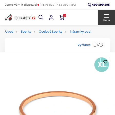
499 599 595
Jsme Vám k dispozici
(Po-Pá 8:30-17, So 8:30-11:30)
0
Menu
Úvod
Šperky
Ocelové šperky
Náramky ocel
Výrobce