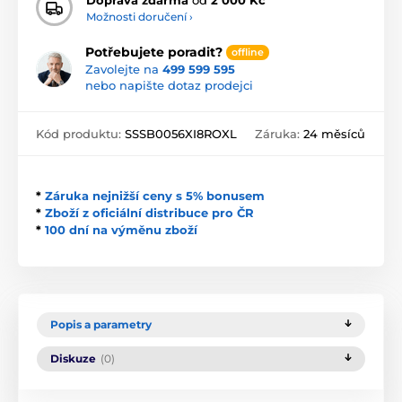
Možnosti doručení ›
Potřebujete poradit?
offline
Zavolejte na
499 599 595
nebo napište dotaz prodejci
Kód produktu:
SSSB0056XI8ROXL
Záruka:
24 měsíců
*
Záruka nejnižší ceny s 5% bonusem
*
Zboží z oficiální distribuce pro ČR
*
100 dní na výměnu zboží
Popis a parametry
Diskuze
(0)