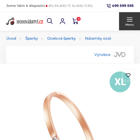
499 599 595
Jsme Vám k dispozici
(Po-Pá 8:30-17, So 8:30-11:30)
0
Menu
Úvod
Šperky
Ocelové šperky
Náramky ocel
Výrobce