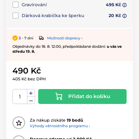
Gravírování
495 Kč
Dárková krabička ke šperku
20 Kč
Možnosti dopravy ›
3 - 7 dní
Objednávky do 18. 8. 12:00, předpokládané dodání:
u vás ve
středu 19. 8.
490 Kč
405 Kč bez DPH
Přidat do košíku
Za nákup získáte
19 bodů
Výhody věrnostního programu ›
Doprava zdarma
od
2 000 Kč