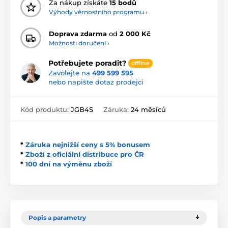
Za nákup získáte
15 bodů
Výhody věrnostního programu ›
Doprava zdarma
od
2 000 Kč
Možnosti doručení ›
Potřebujete poradit?
offline
Zavolejte na
499 599 595
nebo napište dotaz prodejci
Kód produktu:
JGB4S
Záruka:
24 měsíců
*
Záruka nejnižší ceny s 5% bonusem
*
Zboží z oficiální distribuce pro ČR
*
100 dní na výměnu zboží
Popis a parametry