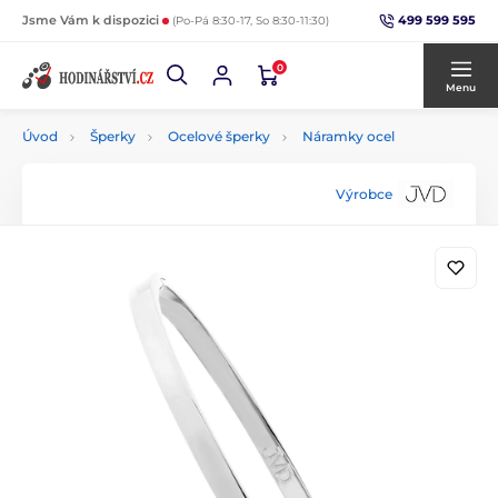
499 599 595
Jsme Vám k dispozici
(Po-Pá 8:30-17, So 8:30-11:30)
0
Menu
Úvod
Šperky
Ocelové šperky
Náramky ocel
Výrobce