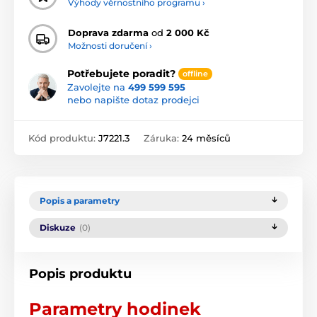
Výhody věrnostního programu ›
Doprava zdarma
od
2 000 Kč
Možnosti doručení ›
Potřebujete poradit?
offline
Zavolejte na
499 599 595
nebo napište dotaz prodejci
Kód produktu:
J7221.3
Záruka:
24 měsíců
Popis a parametry
Diskuze
(0)
Popis produktu
Parametry hodinek