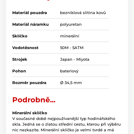
Materiál pouzdra
bezniklová slitina kovů
Materiál náramku
polyuretan
Sklíčko
minerální
Vodotěsnost
50M - 5ATM
Strojek
Japan - Miyota
Pohon
bateriový
Rozměr pouzdra
Ø 34,5 mm
Podrobně...
Minerální sklíčko
V současné době nejpoužívanější typ hodinářského
skla. Jedná se o zlatou střední cestu, kterou při výběru
nic nezkazíte. Minerální sklíčko je velmi tvrdé a má