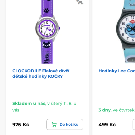
CLOCKODILE Fialové dívčí
Hodinky Lee Coo
dětské hodinky KOČKY
Skladem u nás
,
v úterý 11. 8. u
vás
3 dny
,
ve čtvrtek 
925 Kč
499 Kč
Do košíku