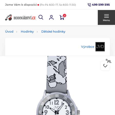
499 599 595
Jsme Vám k dispozici
(Po-Pá 8:30-17, So 8:30-11:30)
0
Menu
Úvod
Hodinky
Dětské hodinky
Výrobce