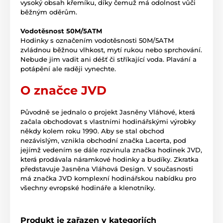
vysoký obsah křemíku, díky čemuž má odolnost vůči
běžným oděrům.
Vodotěsnost 50M/5ATM
Hodinky s označením vodotěsnosti 50M/5ATM
zvládnou běžnou vlhkost, mytí rukou nebo sprchování.
Nebude jim vadit ani déšť či stříkající voda. Plavání a
potápění ale raději vynechte.
O značce JVD
Původně se jednalo o projekt Jasněny Vláhové, která
začala obchodovat s vlastními hodinářskými výrobky
někdy kolem roku 1990. Aby se stal obchod
nezávislým, vznikla obchodní značka Lacerta, pod
jejímž vedením se dále rozvinula značka hodinek JVD,
která prodávala náramkové hodinky a budíky. Zkratka
představuje Jasněna Vláhová Design. V současnosti
má značka JVD komplexní hodinářskou nabídku pro
všechny evropské hodináře a klenotníky.
Produkt je zařazen v kategoriích