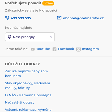
Potřebujete poradit
offline
Zákaznický servis je k dispozici
499 599 595
obchod@hodinarstvi.cz
Kde nás najdete
Naše prodejny
Jsme také na:
Youtube
Facebook
Instagram
DŮLEŽITÉ ODKAZY
Záruka nejnižší ceny s 5%
bonusem
Stav objednávky, sledování
zásilky, faktury
O NÁS - Kamenná prodejna
Nečastější dotazy
Vrácení, reklamace, výměna