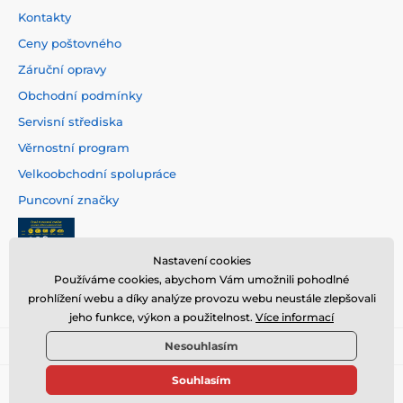
Kontakty
Ceny poštovného
Záruční opravy
Obchodní podmínky
Servisní střediska
Věrnostní program
Velkoobchodní spolupráce
Puncovní značky
Nastavení cookies
Používáme cookies, abychom Vám umožnili pohodlné
prohlížení webu a díky analýze provozu webu neustále zlepšovali
jeho funkce, výkon a použitelnost.
Více informací
Nesouhlasím
Souhlasím
© 2026 www.hodinarstvi.cz ⦁ E-shop vytvořila
SIMPLIA.cz