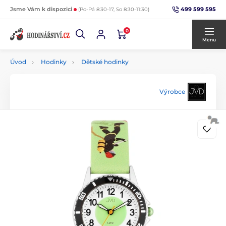
499 599 595
Jsme Vám k dispozici
(Po-Pá 8:30-17, So 8:30-11:30)
0
Menu
Úvod
Hodinky
Dětské hodinky
Výrobce