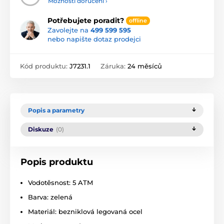
Možnosti doručení ›
Potřebujete poradit?
offline
Zavolejte na
499 599 595
nebo napište dotaz prodejci
Kód produktu:
J7231.1
Záruka:
24 měsíců
Popis a parametry
Diskuze
(0)
Popis produktu
Vodotěsnost: 5 ATM
Barva: zelená
Materiál: bezniklová legovaná ocel