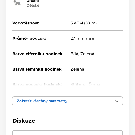
Určení
Dětské
Vodotěsnost
5 ATM (50 m)
Průměr pouzdra
27 mm mm
Barva ciferníku hodinek
Bílá
,
Zelená
Barva řemínku hodinek
Zelená
Barva pouzdra hodinek:
Stříbrná
,
Černá
Materiál řemínku
Silikon/Plast
Zobrazit všechny parametry
Diskuze