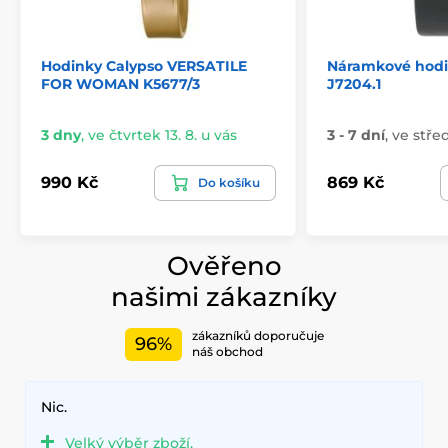
Hodinky Calypso VERSATILE
Náramkové hod
FOR WOMAN K5677/3
J7204.1
3 dny
,
ve čtvrtek 13. 8. u vás
3 - 7 dní
,
ve střed
990 Kč
869 Kč
Do košíku
Ověřeno
našimi zákazníky
zákazníků doporučuje
96%
náš obchod
Nic.
Velký výběr zboží.