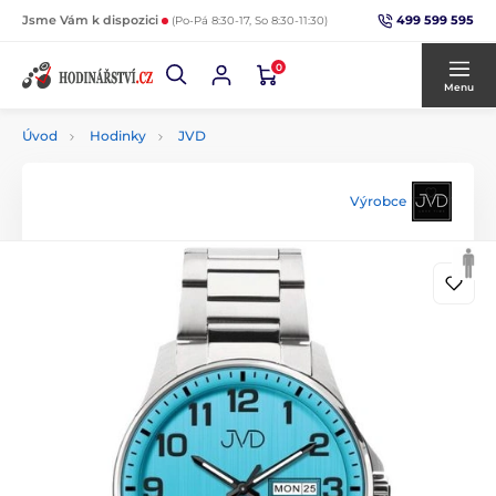
499 599 595
Jsme Vám k dispozici
(Po-Pá 8:30-17, So 8:30-11:30)
0
Menu
Úvod
Hodinky
JVD
Výrobce