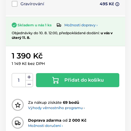
Gravírování
495 Kč
Možnosti dopravy ›
Skladem u nás 1 ks
Objednávky do 10. 8. 12:00, předpokládané dodání:
u vás v
úterý 11. 8.
1 390 Kč
1 149 Kč bez DPH
Přidat do košíku
Za nákup získáte
69 bodů
Výhody věrnostního programu ›
Doprava zdarma
od
2 000 Kč
Možnosti doručení ›