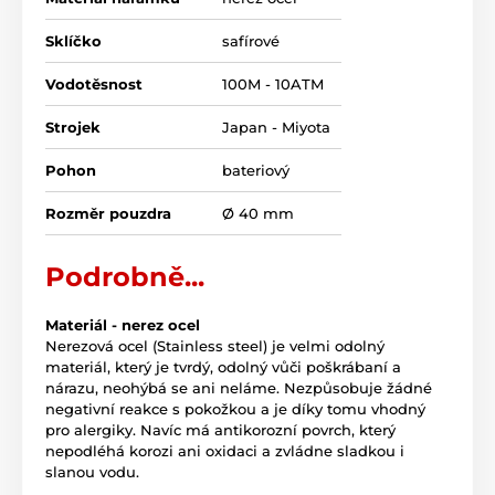
Sklíčko
safírové
Vodotěsnost
100M - 10ATM
Strojek
Japan - Miyota
Pohon
bateriový
Rozměr pouzdra
Ø 40 mm
Podrobně...
Materiál - nerez ocel
Nerezová ocel (Stainless steel) je velmi odolný
materiál, který je tvrdý, odolný vůči poškrábaní a
nárazu, neohýbá se ani neláme. Nezpůsobuje žádné
negativní reakce s pokožkou a je díky tomu vhodný
pro alergiky. Navíc má antikorozní povrch, který
nepodléhá korozi ani oxidaci a zvládne sladkou i
slanou vodu.