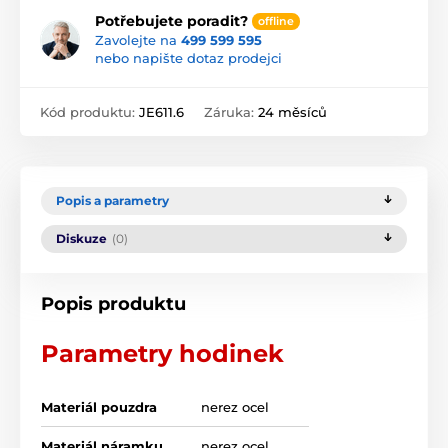
Potřebujete poradit?
offline
Zavolejte na
499 599 595
nebo napište dotaz prodejci
Kód produktu:
JE611.6
Záruka:
24 měsíců
Popis a parametry
Diskuze
(0)
Popis produktu
Parametry hodinek
Materiál pouzdra
nerez ocel
Materiál náramku
nerez ocel