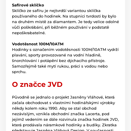
Safírové sklíčko
Sklíčko ze safíru je nejtvrdší variantou sklíčka
používaného do hodinek. Na stupnici tvrdosti by bylo
na druhém místě za diamantem. Je tedy velice odolné
vůči poškrábání, při běžném používání v podstatě
nepoškrabatelné.
Vodotěsnost 100M/10ATM
Hodinky s označením vodotěsnosti 100M/10ATM vydrží
plavání, sporty provozované na vodní hladině,
šnorchlování i potápění bez dýchacího přístroje.
Samozřejmě také mytí rukou, práci s vodou nebo
sprchu.
O značce JVD
Původně se jednalo o projekt Jasněny Vláhové, která
začala obchodovat s vlastními hodinářskými výrobky
někdy kolem roku 1990. Aby se stal obchod
nezávislým, vznikla obchodní značka Lacerta, pod
jejímž vedením se dále rozvinula značka hodinek JVD,
která prodávala náramkové hodinky a budíky. Zkratka
představuje Jasněna Vláhová Design. V současnosti