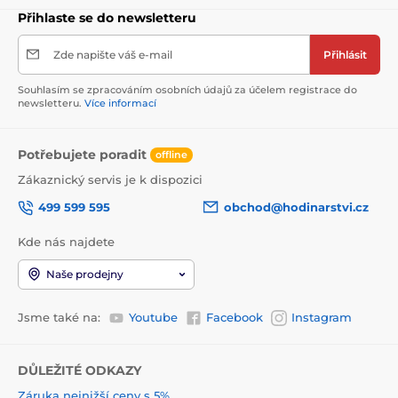
Přihlaste se do newsletteru
Zde napište váš e-mail
Přihlásit
Souhlasím se zpracováním osobních údajů za účelem registrace do
newsletteru.
Více informací
Potřebujete poradit
offline
Zákaznický servis je k dispozici
499 599 595
obchod@hodinarstvi.cz
Kde nás najdete
Naše prodejny
Jsme také na:
Youtube
Facebook
Instagram
DŮLEŽITÉ ODKAZY
Záruka nejnižší ceny s 5%