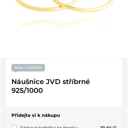
Stříbro 925/1000
Náušnice JVD stříbrné
925/1000
Přidejte si k nákupu
Dárková krabička ke šperku
20 Kč