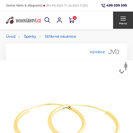
499 599 595
Jsme Vám k dispozici
(Po-Pá 8:30-17, So 8:30-11:30)
0
Menu
Úvod
Šperky
Stříbrné náušnice
Výrobce