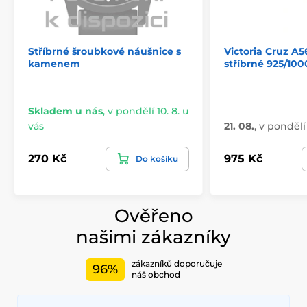
Stříbrné šroubkové náušnice s
Victoria Cruz A5
kamenem
stříbrné 925/10
Skladem u nás
,
v pondělí 10. 8. u
vás
21. 08.
,
v pondělí 
270 Kč
975 Kč
Do košíku
Ověřeno
našimi zákazníky
zákazníků doporučuje
96%
náš obchod