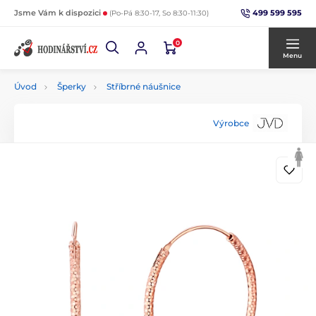
499 599 595
Jsme Vám k dispozici
(Po-Pá 8:30-17, So 8:30-11:30)
0
Menu
Úvod
Šperky
Stříbrné náušnice
Výrobce