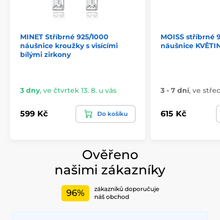
MINET Stříbrné 925/1000
MOISS stříbrné 
náušnice kroužky s visícími
náušnice KVĚTI
bílými zirkony
3 dny
,
ve čtvrtek 13. 8. u vás
3 - 7 dní
,
ve střed
599 Kč
615 Kč
Do košíku
Ověřeno
našimi zákazníky
zákazníků doporučuje
96%
náš obchod