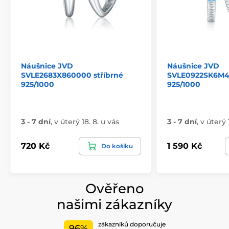
Náušnice JVD
Náušnice JVD
SVLE2683X860000 stříbrné
SVLE0922SK6M40
925/1000
925/1000
3 - 7 dní
,
v úterý 18. 8. u vás
3 - 7 dní
,
v úterý 
720 Kč
1 590 Kč
Do košíku
Ověřeno
našimi zákazníky
zákazníků doporučuje
96%