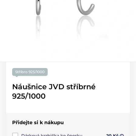
Stříbro 925/1000
Náušnice JVD stříbrné
925/1000
Přidejte si k nákupu
Dárková krabička ke šperku
20 Kč