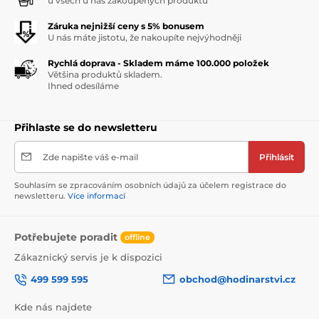
u všech u nás zakoupených produktů
Záruka nejnižší ceny s 5% bonusem
U nás máte jistotu, že nakoupíte nejvýhodněji
Rychlá doprava - Skladem máme 100.000 položek
Většina produktů skladem.
Ihned odesíláme
Přihlaste se do newsletteru
Zde napište váš e-mail
Přihlásit
Souhlasím se zpracováním osobních údajů za účelem registrace do
newsletteru.
Více informací
Potřebujete poradit
offline
Zákaznický servis je k dispozici
499 599 595
obchod@hodinarstvi.cz
Kde nás najdete