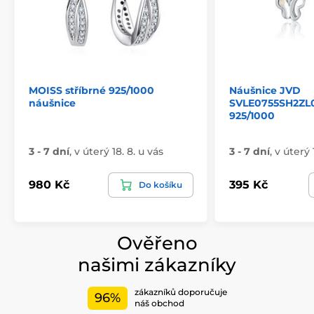
MOISS stříbrné 925/1000
Náušnice JVD
náušnice
SVLE0755SH2ZL0
925/1000
3 - 7 dní
,
v úterý 18. 8. u vás
3 - 7 dní
,
v úterý 
980 Kč
395 Kč
Do košíku
Ověřeno
našimi zákazníky
zákazníků doporučuje
96%
náš obchod