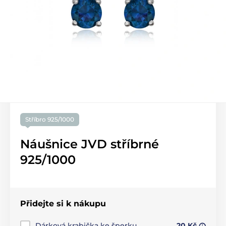
Stříbro 925/1000
Náušnice JVD stříbrné
925/1000
Přidejte si k nákupu
Dárková krabička ke šperku
20 Kč