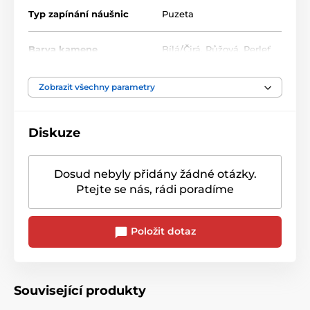
Typ zapínání náušnic
Puzeta
Barva kamene
Bílá/Čirá
,
Růžová
,
Perleť
Zobrazit všechny parametry
Diskuze
Dosud nebyly přidány žádné otázky.
Ptejte se nás, rádi poradíme
Položit dotaz
Související produkty