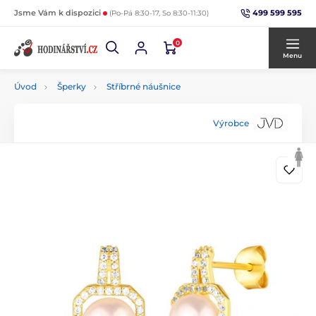
499 599 595
Jsme Vám k dispozici
(Po-Pá 8:30-17, So 8:30-11:30)
0
Menu
Úvod
Šperky
Stříbrné náušnice
Výrobce