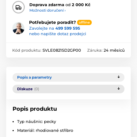
Doprava zdarma
od
2 000 Kč
Možnosti doručení ›
Potřebujete poradit?
offline
Zavolejte na
499 599 595
nebo napište dotaz prodejci
Kód produktu:
SVLE0821SD2GP00
Záruka:
24 měsíců
Popis a parametry
Diskuze
(0)
Popis produktu
Typ náušnic: pecky
Materiál: rhodiované stříbro