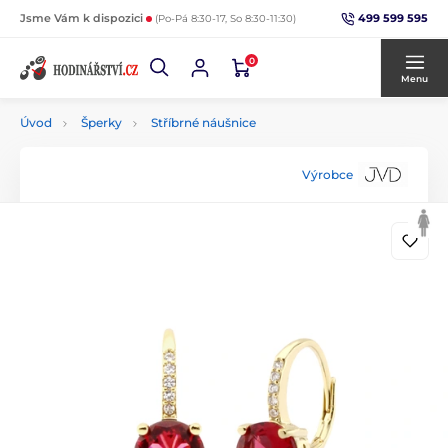
499 599 595
Jsme Vám k dispozici
(Po-Pá 8:30-17, So 8:30-11:30)
0
Menu
Úvod
Šperky
Stříbrné náušnice
Výrobce