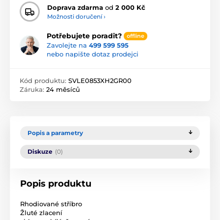
Doprava zdarma
od
2 000 Kč
Možnosti doručení ›
Potřebujete poradit?
offline
Zavolejte na
499 599 595
nebo napište dotaz prodejci
Kód produktu:
SVLE0853XH2GR00
Záruka:
24 měsíců
Popis a parametry
Diskuze
(0)
Popis produktu
Rhodiované stříbro
Žluté zlacení