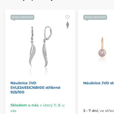
Stříbro 925/1000
Stříbro 925/1000
Náušnice JVD
Náušnice JVD st
SVLE3493XJ6BI00 stříbrné
925/100
Skladem u nás
,
v úterý 11. 8. u
vás
3 - 7 dní
,
ve střed