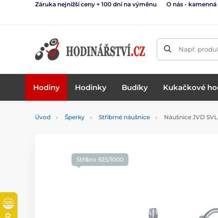
Záruka nejnižší ceny + 100 dní na výměnu
O nás - kamenná
Např. produk
Hodiny
Hodinky
Budíky
Kukačkové ho
Úvod
Šperky
Stříbrné náušnice
Náušnice JVD SVL
Stříbro 925/1000