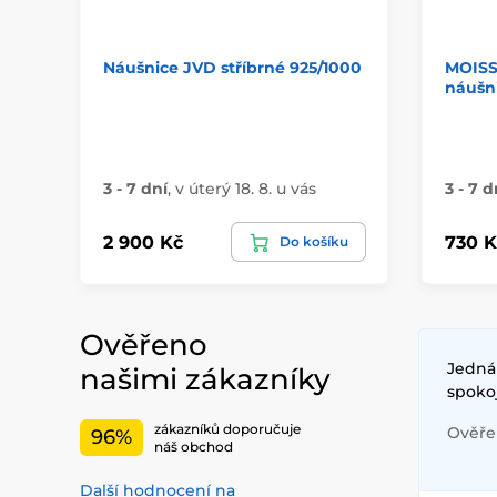
Náušnice JVD stříbrné 925/1000
MOISS 
náušn
3 - 7 dní
,
v úterý 18. 8. u vás
3 - 7 d
2 900 Kč
730 K
Do košíku
Ověřeno
Jednán
našimi zákazníky
spoko
zákazníků doporučuje
Ověřen
96%
náš obchod
Další hodnocení na