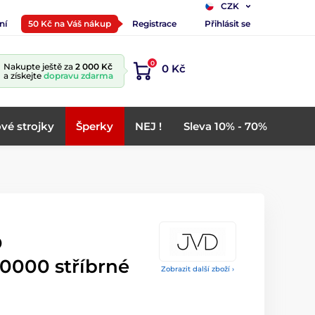
CZK
ní
50 Kč na Váš nákup
Registrace
Přihlásit se
0
Nakupte ještě za
2 000 Kč
0 Kč
a získejte
dopravu zdarma
vé strojky
Šperky
NEJ !
Sleva 10% - 70%
D
0000 stříbrné
Zobrazit další zboží ›