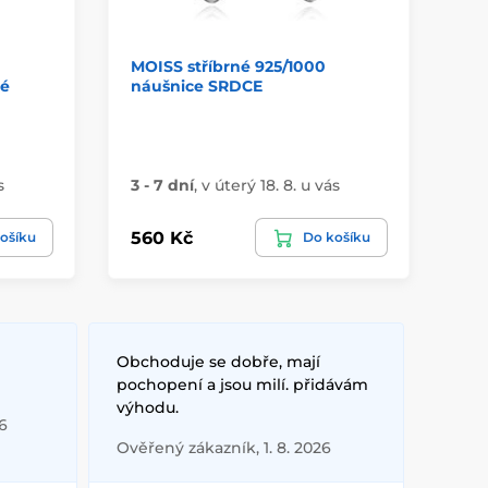
MOISS stříbrné 925/1000
MI
né
náušnice SRDCE
ná
s
3 - 7 dní
,
v úterý 18. 8. u vás
3 
560 Kč
63
ošíku
Do košíku
Obchoduje se dobře, mají
pochopení a jsou milí. přidávám
výhodu.
6
Ověřený zákazník, 1. 8. 2026