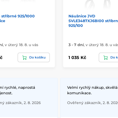
stříbrné 925/1000
Náušnice JVD
ice
SVLE3487XJ6BI00 stříbr
925/100
ní
,
v úterý 18. 8. u vás
3 - 7 dní
,
v úterý 18. 8. u vá
č
1 035 Kč
Do košíku
Do k
í rychlé, naprostá
Velmi rychlý nákup, skvělá
jenost.
komunikace.
ý zákazník, 2. 8. 2026
Ověřený zákazník, 2. 8. 202