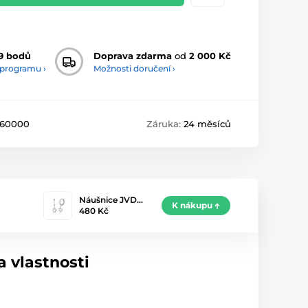
9 bodů
Doprava zdarma
od
2 000 Kč
 programu ›
Možnosti doručení ›
860000
Záruka:
24 měsíců
Náušnice JVD…
K nákupu
480 Kč
 vlastnosti