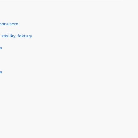
% bonusem
zásilky, faktury
a
a