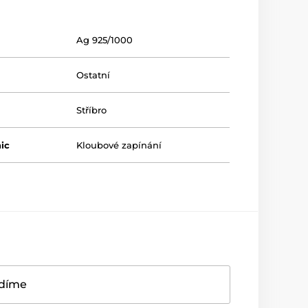
Ag 925/1000
Ostatní
Stříbro
ic
Kloubové zapínání
adíme