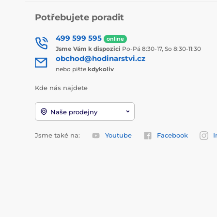
Potřebujete poradit
499 599 595
online
Jsme Vám k dispozici
Po-Pá 8:30-17, So 8:30-11:30
obchod@hodinarstvi.cz
nebo pište
kdykoliv
Kde nás najdete
Naše prodejny
Jsme také na:
Youtube
Facebook
I