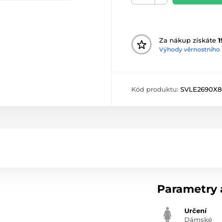
Za nákup získáte
1
Výhody věrnostního
Kód produktu:
SVLE2690X
Parametry a
Určení
Dámské