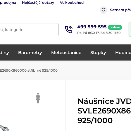
 prodejna
Nejčastější dotazy
Velkoobchod
Seznam přá
499 599 595
online
t, kategorie
Po-Pá 8:30-17, So 8:30-11:30
diny
Barometry
Meteostanice
Stopky
Hodino
E2690X860000 stříbrné 925/1000
Náušnice JV
SVLE2690X86
925/1000