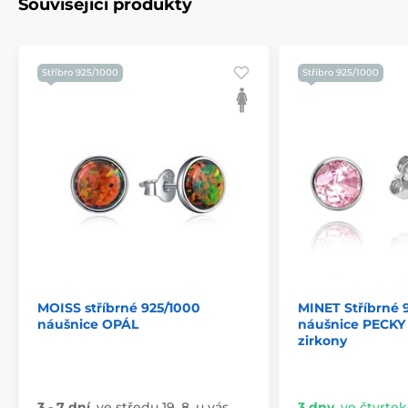
Související produkty
Stříbro 925/1000
Stříbro 925/1000
MOISS stříbrné 925/1000
MINET Stříbrné 
náušnice OPÁL
náušnice PECKY 
zirkony
3 - 7 dní
,
ve středu 19. 8. u vás
3 dny
,
ve čtvrtek 