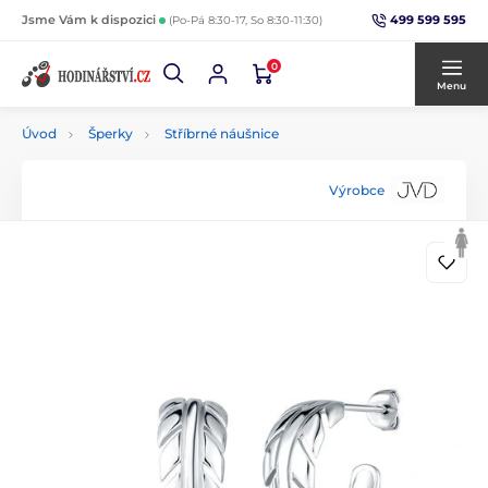
499 599 595
Jsme Vám k dispozici
(Po-Pá 8:30-17, So 8:30-11:30)
0
Menu
Úvod
Šperky
Stříbrné náušnice
Výrobce