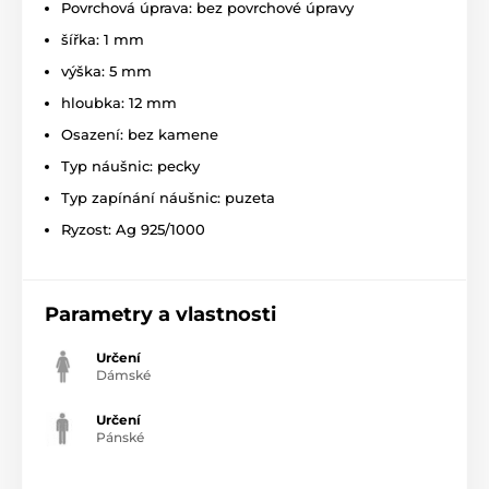
Povrchová úprava: bez povrchové úpravy
šířka: 1 mm
výška: 5 mm
hloubka: 12 mm
Osazení: bez kamene
Typ náušnic: pecky
Typ zapínání náušnic: puzeta
Ryzost: Ag 925/1000
Parametry a vlastnosti
Určení
Dámské
Určení
Pánské