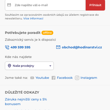
Zde napište váš e-mail
Přihlásit
Souhlasím se zpracováním osobních údajů za účelem registrace do
newsletteru.
Více informací
Potřebujete poradit
offline
Zákaznický servis je k dispozici
499 599 595
obchod@hodinarstvi.cz
Kde nás najdete
Naše prodejny
Jsme také na:
Youtube
Facebook
Instagram
DŮLEŽITÉ ODKAZY
Záruka nejnižší ceny s 5%
bonusem