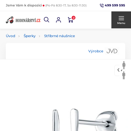
499 599 595
Jsme Vám k dispozici
(Po-Pá 8:30-17, So 8:30-11:30)
0
Menu
Úvod
Šperky
Stříbrné náušnice
Výrobce