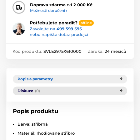
Doprava zdarma
od
2 000 Kč
Možnosti doručení ›
Potřebujete poradit?
offline
Zavolejte na
499 599 595
nebo napište dotaz prodejci
Kód produktu:
SVLE2975X610000
Záruka:
24 měsíců
Popis a parametry
Diskuze
(0)
Popis produktu
Barva: stříbrná
Materiál: rhodiované stříbro