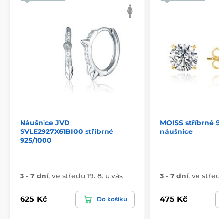
Náušnice JVD
MOISS stříbrné 
SVLE2927X61BI00 stříbrné
náušnice
925/1000
3 - 7 dní
,
ve středu 19. 8. u vás
3 - 7 dní
,
ve střed
625 Kč
475 Kč
Do košíku