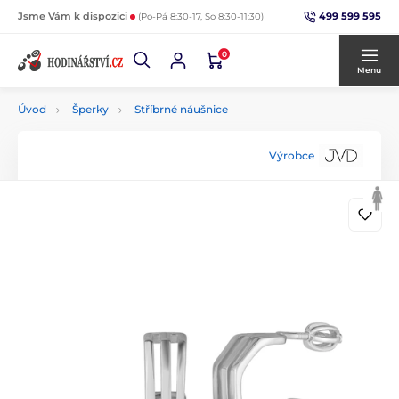
499 599 595
Jsme Vám k dispozici
(Po-Pá 8:30-17, So 8:30-11:30)
0
Menu
Úvod
Šperky
Stříbrné náušnice
Výrobce