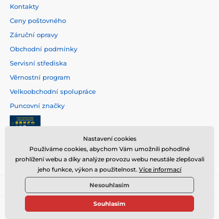
Kontakty
Ceny poštovného
Záruční opravy
Obchodní podmínky
Servisní střediska
Věrnostní program
Velkoobchodní spolupráce
Puncovní značky
Nastavení cookies
Používáme cookies, abychom Vám umožnili pohodlné
prohlížení webu a díky analýze provozu webu neustále zlepšovali
jeho funkce, výkon a použitelnost.
Více informací
Nesouhlasím
Souhlasím
© 2026 www.hodinarstvi.cz ⦁ E-shop vytvořila
SIMPLIA.cz