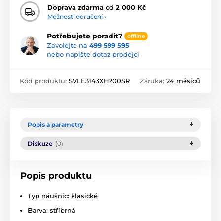
Doprava zdarma
od
2 000 Kč
Možnosti doručení ›
Potřebujete poradit?
offline
Zavolejte na
499 599 595
nebo napište dotaz prodejci
Kód produktu:
SVLE3143XH200SR
Záruka:
24 měsíců
Popis a parametry
Diskuze
(0)
Popis produktu
Typ náušnic: klasické
Barva: stříbrná