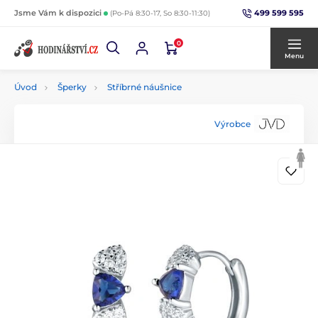
499 599 595
Jsme Vám k dispozici
(Po-Pá 8:30-17, So 8:30-11:30)
0
Menu
Úvod
Šperky
Stříbrné náušnice
Výrobce