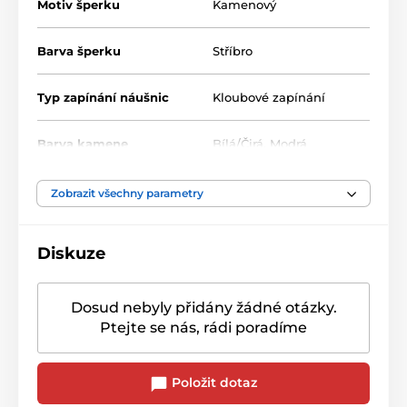
Motiv šperku
Kamenový
Barva šperku
Stříbro
Typ zapínání náušnic
Kloubové zapínání
Barva kamene
Bílá/Čirá
,
Modrá
Zobrazit všechny parametry
Diskuze
Dosud nebyly přidány žádné otázky.
Ptejte se nás, rádi poradíme
Položit dotaz