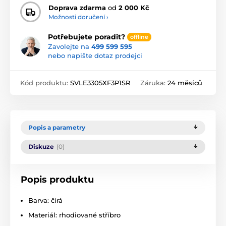
Doprava zdarma
od
2 000 Kč
Možnosti doručení ›
Potřebujete poradit?
offline
Zavolejte na
499 599 595
nebo napište dotaz prodejci
Kód produktu:
SVLE3305XF3P1SR
Záruka:
24 měsíců
Popis a parametry
Diskuze
(0)
Popis produktu
Barva: čirá
Materiál: rhodiované stříbro