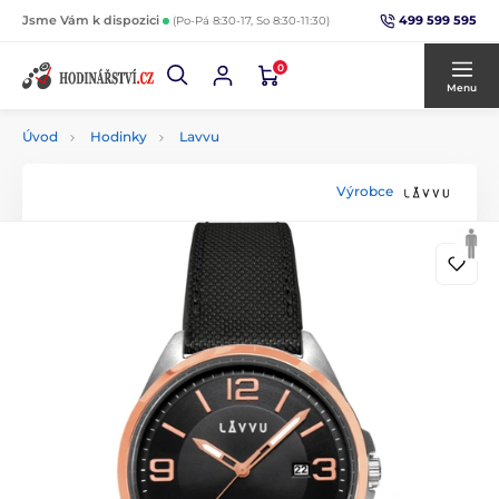
499 599 595
Jsme Vám k dispozici
(Po-Pá 8:30-17, So 8:30-11:30)
0
Menu
Úvod
Hodinky
Lavvu
Výrobce