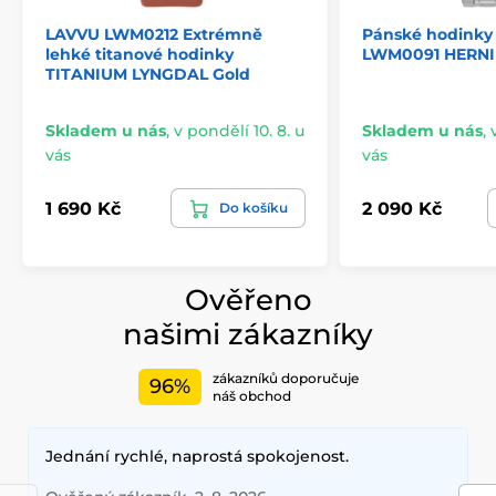
LAVVU LWM0212 Extrémně
Pánské hodinky
lehké titanové hodinky
LWM0091 HERNI
TITANIUM LYNGDAL Gold
Skladem u nás
,
v pondělí 10. 8. u
Skladem u nás
,
vás
vás
1 690 Kč
2 090 Kč
Do košíku
Ověřeno
našimi zákazníky
zákazníků doporučuje
96%
náš obchod
Jednání rychlé, naprostá spokojenost.