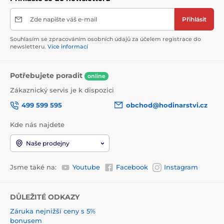
Zde napište váš e-mail
Přihlásit
Souhlasím se zpracováním osobních údajů za účelem registrace do
newsletteru.
Více informací
Potřebujete poradit
online
Zákaznický servis je k dispozici
499 599 595
obchod@hodinarstvi.cz
Kde nás najdete
Naše prodejny
Jsme také na:
Youtube
Facebook
Instagram
DŮLEŽITÉ ODKAZY
Záruka nejnižší ceny s 5%
bonusem