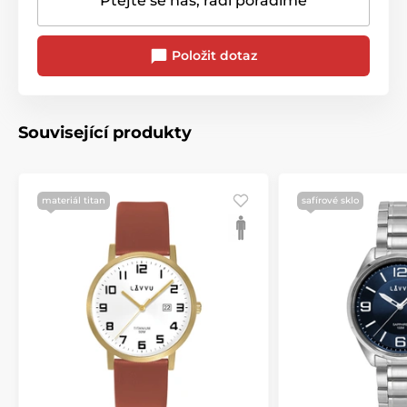
Ptejte se nás, rádi poradíme
Položit dotaz
Související produkty
materiál titan
safírové sklo