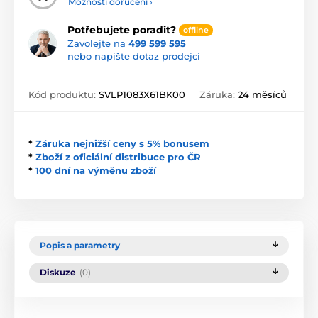
Možnosti doručení ›
Potřebujete poradit?
offline
Zavolejte na
499 599 595
nebo napište dotaz prodejci
Kód produktu:
SVLP1083X61BK00
Záruka:
24 měsíců
*
Záruka nejnižší ceny s 5% bonusem
*
Zboží z oficiální distribuce pro ČR
*
100 dní na výměnu zboží
Popis a parametry
Diskuze
(0)