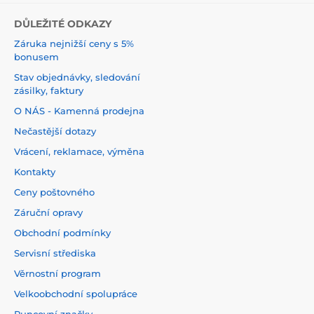
DŮLEŽITÉ ODKAZY
Záruka nejnižší ceny s 5%
bonusem
Stav objednávky, sledování
zásilky, faktury
O NÁS - Kamenná prodejna
Nečastější dotazy
Vrácení, reklamace, výměna
Kontakty
Ceny poštovného
Záruční opravy
Obchodní podmínky
Servisní střediska
Věrnostní program
Velkoobchodní spolupráce
Puncovní značky