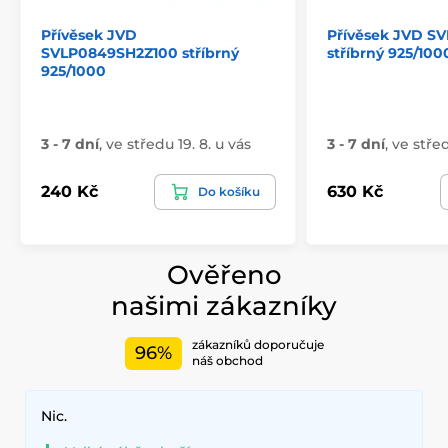
Přívěsek JVD
Přívěsek JVD S
SVLP0849SH2Z100 stříbrný
stříbrný 925/100
925/1000
3 - 7 dní
,
ve středu 19. 8. u vás
3 - 7 dní
,
ve střed
240 Kč
630 Kč
Do košíku
Ověřeno
našimi zákazníky
zákazníků doporučuje
96%
náš obchod
Nic.