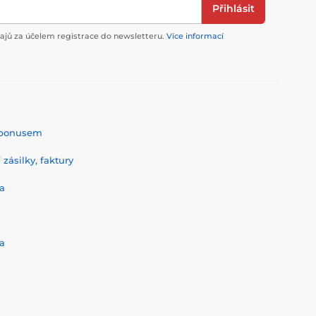
Přihlásit
jů za účelem registrace do newsletteru.
Více informací
% bonusem
zásilky, faktury
a
a