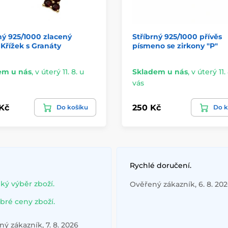
ný 925/1000 zlacený
Stříbrný 925/1000 přívěs
 Křížek s Granáty
písmeno se zirkony "P"
em u nás
,
v úterý 11. 8. u
Skladem u nás
,
v úterý 11. 
vás
 Kč
250 Kč
Do košíku
Do k
Rychlé doručení.
lký výběr zboží.
Ověřený zákazník, 6. 8. 20
bré ceny zboží.
ý zákazník, 7. 8. 2026