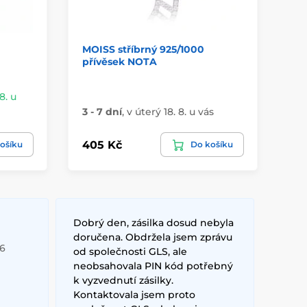
MOISS stříbrný 925/1000
St
přívěsek NOTA
An
8. u
Sk
3 - 7 dní
,
v úterý 18. 8. u vás
vá
405 Kč
52
ošíku
Do košíku
Dobrý den, zásilka dosud nebyla
doručena. Obdržela jsem zprávu
26
od společnosti GLS, ale
neobsahovala PIN kód potřebný
k vyzvednutí zásilky.
Kontaktovala jsem proto