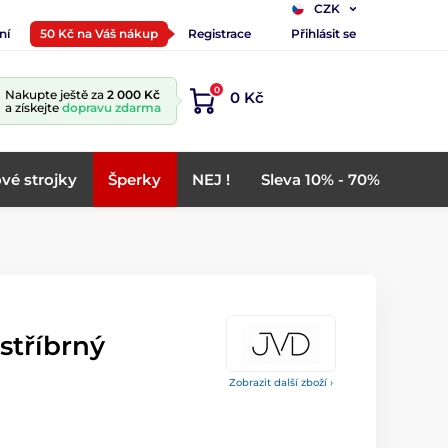
CZK
ní
50 Kč na Váš nákup
Registrace
Přihlásit se
0
Nakupte ještě za
2 000 Kč
0 Kč
a získejte
dopravu zdarma
vé strojky
Šperky
NEJ !
Sleva 10% - 70%
stříbrný
Zobrazit další zboží ›