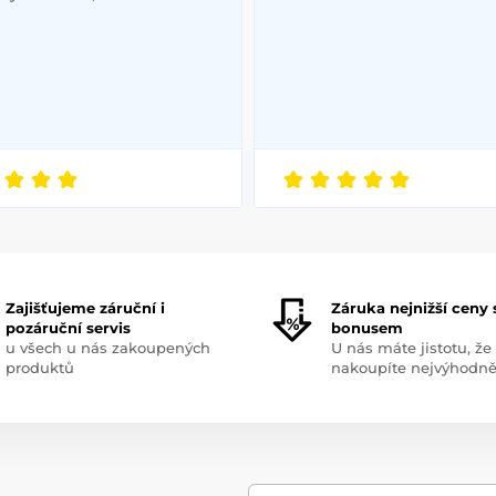
Zajišťujeme záruční i
Záruka nejnižší ceny 
pozáruční servis
bonusem
u všech u nás zakoupených
U nás máte jistotu, že
produktů
nakoupíte nejvýhodně