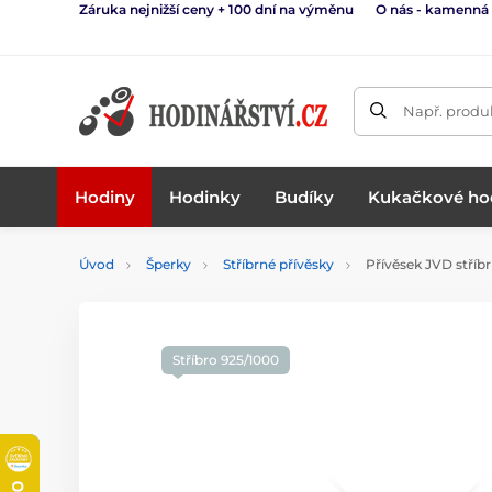
Záruka nejnižší ceny + 100 dní na výměnu
O nás - kamenná
Např. produk
Hodiny
Hodinky
Budíky
Kukačkové ho
Úvod
Šperky
Stříbrné přívěsky
Přívěsek JVD stříb
Stříbro 925/1000