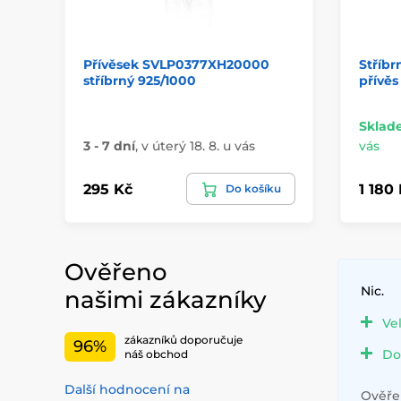
Přívěsek SVLP0377XH20000
Stříbr
stříbrný 925/1000
přívěs
Sklad
3 - 7 dní
,
v úterý 18. 8. u vás
vás
295 Kč
1 180
Do košíku
Ověřeno
Nic.
našimi zákazníky
Ve
zákazníků doporučuje
96%
Do
náš obchod
Další hodnocení na
Ověřen