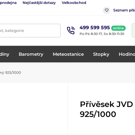
 prodejna
Nejčastější dotazy
Velkoobchod
Seznam přá
499 599 595
online
t, kategorie
Po-Pá 8:30-17, So 8:30-11:30
diny
Barometry
Meteostanice
Stopky
Hodino
rný 925/1000
Přívěsek JVD 
925/1000