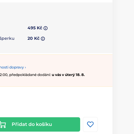
495 Kč
 šperku
20 Kč
osti dopravy ›
 12:00, předpokládané dodání:
u vás v úterý 18. 8.
Přidat do košíku