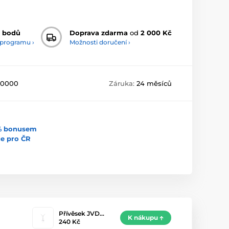
 bodů
Doprava zdarma
od
2 000 Kč
 programu ›
Možnosti doručení ›
50000
Záruka:
24 měsíců
5% bonusem
uce pro ČR
Přívěsek JVD…
K nákupu
240 Kč