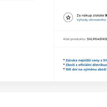
Za nákup získáte
9
Výhody věrnostního
Kód produktu:
SVLP0451XI
*
Záruka nejnižší ceny s 
*
Zboží z oficiální distrib
*
100 dní na výměnu zboží