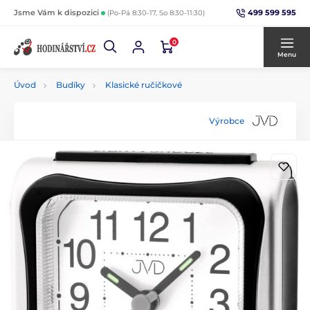
499 599 595
Jsme Vám k dispozici
(Po-Pá 8:30-17, So 8:30-11:30)
0
Menu
Úvod
Budíky
Klasické ručičkové
Výrobce