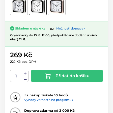
Možnosti dopravy ›
Skladem u nás 4 ks
Objednávky do 10. 8. 12:00, předpokládané dodání:
u vás v
úterý 11. 8.
269 Kč
222 Kč bez DPH
Přidat do košíku
Za nákup získáte
10 bodů
Výhody věrnostního programu ›
Doprava zdarma
od
2 000 Kč