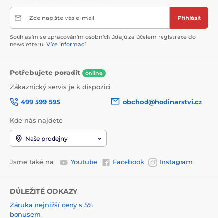
Zde napište váš e-mail
Přihlásit
Souhlasím se zpracováním osobních údajů za účelem registrace do
newsletteru.
Více informací
Potřebujete poradit
online
Zákaznický servis je k dispozici
499 599 595
obchod@hodinarstvi.cz
Kde nás najdete
Naše prodejny
Jsme také na:
Youtube
Facebook
Instagram
DŮLEŽITÉ ODKAZY
Záruka nejnižší ceny s 5%
bonusem