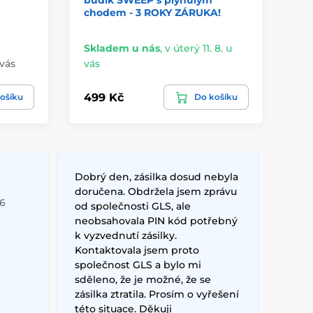
budík SWEEP s plynulým
an
chodem - 3 ROKY ZÁRUKA!
ch
Skladem u nás
,
v úterý 11. 8. u
Sk
 vás
vás
vá
499 Kč
19
ošíku
Do košíku
Dobrý den, zásilka dosud nebyla
doručena. Obdržela jsem zprávu
26
od společnosti GLS, ale
neobsahovala PIN kód potřebný
k vyzvednutí zásilky.
Kontaktovala jsem proto
společnost GLS a bylo mi
sděleno, že je možné, že se
zásilka ztratila. Prosím o vyřešení
této situace. Děkuji