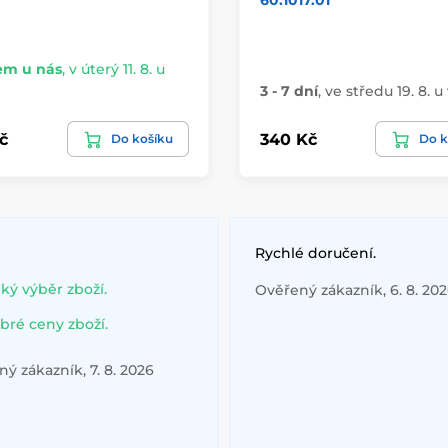
60.1017.01
em u nás
,
v úterý 11. 8. u
3 - 7 dní
,
ve středu 19. 8. u
č
340 Kč
Do košíku
Do k
Rychlé doručení.
lký výběr zboží.
Ověřený zákazník, 6. 8. 20
bré ceny zboží.
ý zákazník, 7. 8. 2026