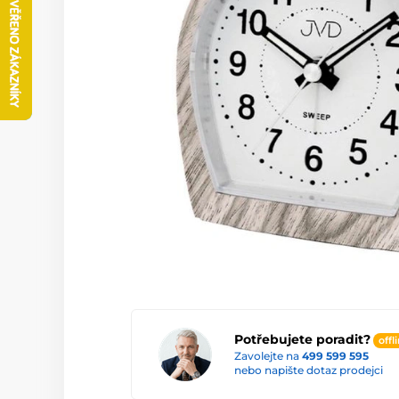
Potřebujete poradit?
offl
Zavolejte na
499 599 595
nebo napište dotaz prodejci