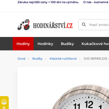
Záruka nejnižší ceny + 100 dní na výměnu
O nás - kamenná
Např. produk
Hodiny
Hodinky
Budíky
Kukačkové ho
Úvod
Budíky
Klasické ručičkové
JVD SRP812.D12 -