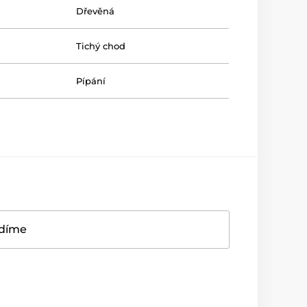
Dřevěná
Tichý chod
Pípání
adíme