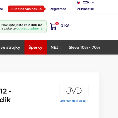
CZK
ní
50 Kč na Váš nákup
Registrace
Přihlásit se
0
Nakupte ještě za
2 000 Kč
0 Kč
a získejte
dopravu zdarma
vé strojky
Šperky
NEJ !
Sleva 10% - 70%
12 -
dík
Zobrazit další zboží ›