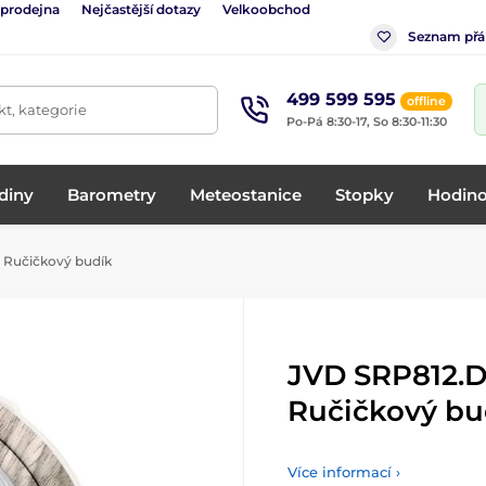
 prodejna
Nejčastější dotazy
Velkoobchod
Seznam přá
499 599 595
offline
t, kategorie
Po-Pá 8:30-17, So 8:30-11:30
diny
Barometry
Meteostanice
Stopky
Hodino
 Ručičkový budík
JVD SRP812.D
Ručičkový bu
Více informací ›