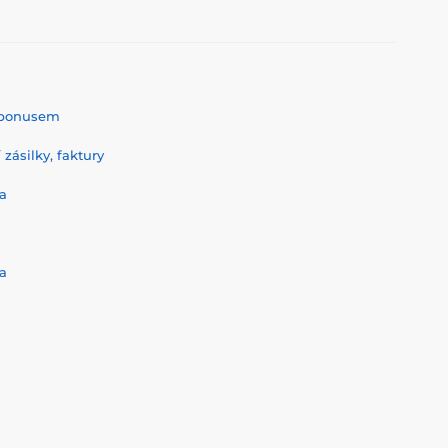
% bonusem
zásilky, faktury
a
a