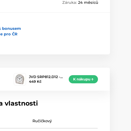
Záruka:
24 měsíců
5% bonusem
uce pro ČR
JVD SRP812.D12 -…
K nákupu
449 Kč
 vlastnosti
Ručičkový