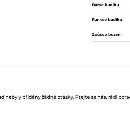
Barva budíku
Funkce budíku
Způsob buzení
d nebyly přidány žádné otázky. Ptejte se nás, rádi por