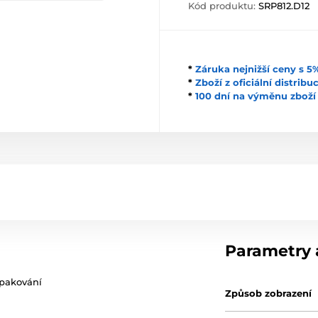
Kód produktu:
SRP812.D12
*
Záruka nejnižší ceny s 
*
Zboží z oficiální distrib
*
100 dní na výměnu zboží
Parametry a
opakování
Způsob zobrazení