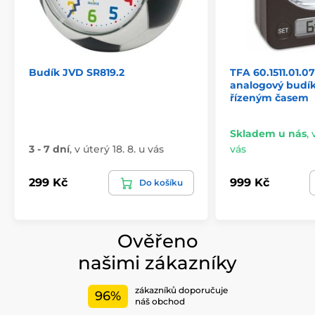
Budík JVD SR819.2
TFA 60.1511.01.
analogový budík
řízeným časem
Skladem u nás
,
3 - 7 dní
,
v úterý 18. 8. u vás
vás
299 Kč
999 Kč
Do košíku
Ověřeno
našimi zákazníky
zákazníků doporučuje
96%
náš obchod