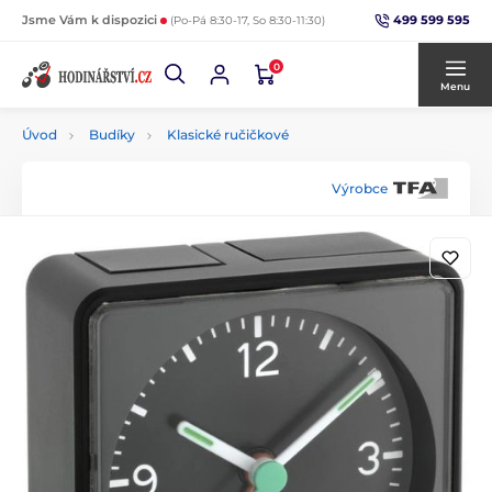
499 599 595
Jsme Vám k dispozici
(Po-Pá 8:30-17, So 8:30-11:30)
0
Menu
Úvod
Budíky
Klasické ručičkové
Výrobce