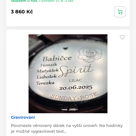
Skladem u nás
,
v pondělí 10. 8. u vás
3 860 Kč
Gravírování
Povzneste věnovaný dárek na vyšší úroveň. Na hodinky
je možné vygravírovat text…