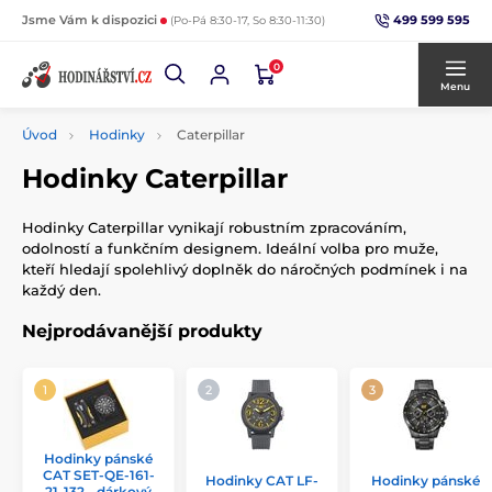
499 599 595
Jsme Vám k dispozici
(Po-Pá 8:30-17, So 8:30-11:30)
0
Menu
Úvod
Hodinky
Caterpillar
Hodinky Caterpillar
Hodinky Caterpillar vynikají robustním zpracováním,
odolností a funkčním designem. Ideální volba pro muže,
kteří hledají spolehlivý doplněk do náročných podmínek i na
každý den.
Nejprodávanější produkty
Hodinky pánské
CAT SET-QE-161-
Hodinky CAT LF-
Hodinky pánské
21-132 - dárkový