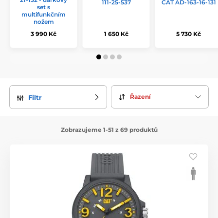
111-25-537
CAT AD-163-16-131
set s
multifunkčním
nožem
3 990 Kč
1 650 Kč
5 730 Kč
Řazení
Filtr
Zobrazujeme 1-51 z 69 produktů