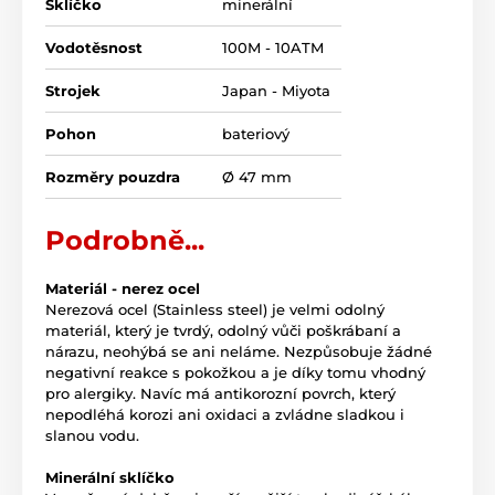
Sklíčko
minerální
Vodotěsnost
100M - 10ATM
Strojek
Japan - Miyota
Pohon
bateriový
Rozměry pouzdra
Ø 47 mm
Podrobně...
Materiál - nerez ocel
Nerezová ocel (Stainless steel) je velmi odolný
materiál, který je tvrdý, odolný vůči poškrábaní a
nárazu, neohýbá se ani neláme. Nezpůsobuje žádné
negativní reakce s pokožkou a je díky tomu vhodný
pro alergiky. Navíc má antikorozní povrch, který
nepodléhá korozi ani oxidaci a zvládne sladkou i
slanou vodu.
Minerální sklíčko