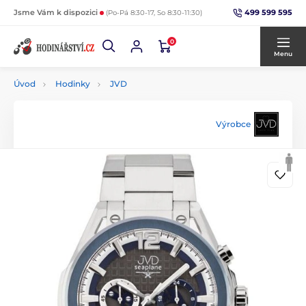
499 599 595
Jsme Vám k dispozici
(Po-Pá 8:30-17, So 8:30-11:30)
0
Menu
Úvod
Hodinky
JVD
Výrobce