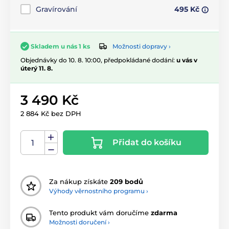
Gravírování
495 Kč
Možnosti dopravy ›
Skladem u nás 1 ks
Objednávky do 10. 8. 10:00, předpokládané dodání:
u vás v
úterý 11. 8.
3 490 Kč
2 884 Kč bez DPH
Přidat do košíku
Za nákup získáte
209 bodů
Výhody věrnostního programu ›
Tento produkt vám doručíme
zdarma
Možnosti doručení ›