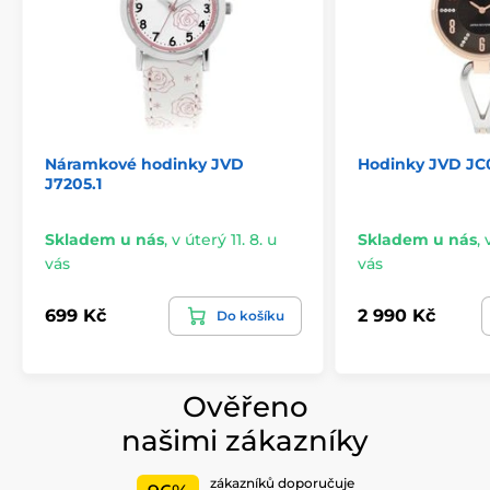
Náramkové hodinky JVD
Hodinky JVD JC
J7205.1
Skladem u nás
,
v úterý 11. 8. u
Skladem u nás
,
vás
vás
699 Kč
2 990 Kč
Do košíku
Ověřeno
našimi zákazníky
zákazníků doporučuje