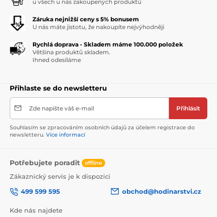
u všech u nás zakoupených produktů
Záruka nejnižší ceny s 5% bonusem
U nás máte jistotu, že nakoupíte nejvýhodněji
Rychlá doprava - Skladem máme 100.000 položek
Většina produktů skladem.
Ihned odesíláme
Přihlaste se do newsletteru
Zde napište váš e-mail
Přihlásit
Souhlasím se zpracováním osobních údajů za účelem registrace do
newsletteru.
Více informací
Potřebujete poradit
offline
Zákaznický servis je k dispozici
499 599 595
obchod@hodinarstvi.cz
Kde nás najdete