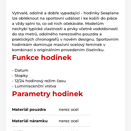
Vytrvalé, odolné a dobře vypadající - hodinky Seaplane
lze obléknout na sportovní událost i ke košili do práce
a vždy splní to, co od nich očekáváte. Modelům
nechybí typické vlastnosti a prvky včetně vodotěsnosti
do sta metrů, odolného nerezového pouzdra a
praktických chronografů v novém designu. Sportovním
hodinkám dominuje masivní ocelový řemínek v
kombinaci s originálním provedením číselníku.
Funkce hodinek
- Datum
- Stopky
- 12/24 hodinový režim času
- Luminiscenční vrstva
Parametry hodinek
Materiál pouzdra
nerez ocel
Materiál náramku
nerez ocel