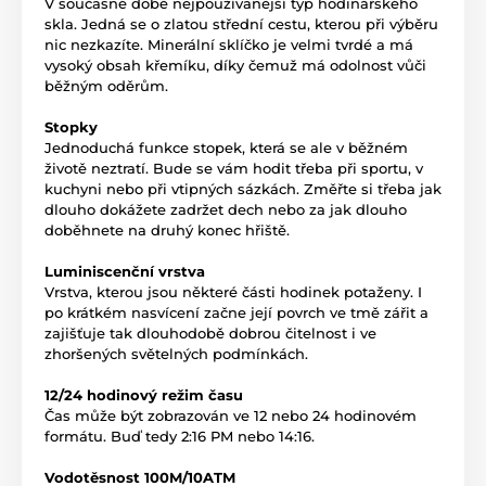
V současné době nejpoužívanější typ hodinářského
skla. Jedná se o zlatou střední cestu, kterou při výběru
nic nezkazíte. Minerální sklíčko je velmi tvrdé a má
vysoký obsah křemíku, díky čemuž má odolnost vůči
běžným oděrům.
Stopky
Jednoduchá funkce stopek, která se ale v běžném
životě neztratí. Bude se vám hodit třeba při sportu, v
kuchyni nebo při vtipných sázkách. Změřte si třeba jak
dlouho dokážete zadržet dech nebo za jak dlouho
doběhnete na druhý konec hřiště.
Luminiscenční vrstva
Vrstva, kterou jsou některé části hodinek potaženy. I
po krátkém nasvícení začne její povrch ve tmě zářit a
zajišťuje tak dlouhodobě dobrou čitelnost i ve
zhoršených světelných podmínkách.
12/24 hodinový režim času
Čas může být zobrazován ve 12 nebo 24 hodinovém
formátu. Buď tedy 2:16 PM nebo 14:16.
Vodotěsnost 100M/10ATM