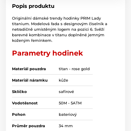
Popis produktu
Originální dámské trendy hodinky PRIM Lady
titanium. Modelová řada s designovým číselník a
netradičně umístěným logem na pozici 6. Svěží
barevné kombinace v titanu doplněné jemným
koženým řemínkem.
Parametry hodinek
Materiál pouzdra
titan - rose gold
Materiál náramku
kůže
Sklíčko
safírové
Vodotěsnost
50M - 5ATM
Pohon
bateriový
Průměr pouzdra
34 mm