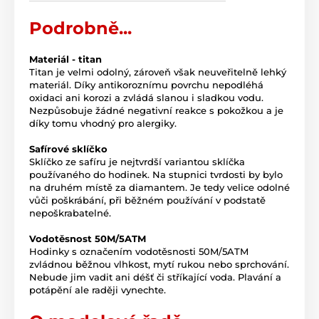
Podrobně...
Materiál - titan
Titan je velmi odolný, zároveň však neuveřitelně lehký
materiál. Díky antikoroznímu povrchu nepodléhá
oxidaci ani korozi a zvládá slanou i sladkou vodu.
Nezpůsobuje žádné negativní reakce s pokožkou a je
díky tomu vhodný pro alergiky.
Safírové sklíčko
Sklíčko ze safíru je nejtvrdší variantou sklíčka
používaného do hodinek. Na stupnici tvrdosti by bylo
na druhém místě za diamantem. Je tedy velice odolné
vůči poškrábání, při běžném používání v podstatě
nepoškrabatelné.
Vodotěsnost 50M/5ATM
Hodinky s označením vodotěsnosti 50M/5ATM
zvládnou běžnou vlhkost, mytí rukou nebo sprchování.
Nebude jim vadit ani déšť či stříkající voda. Plavání a
potápění ale raději vynechte.