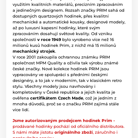
využitím kvalitních materiálů, precizním zpracováním
a jedinečným designem. Rozsah značky PRIM sahá od
dostupných quartzových hodinek, přes kvalitní
mechanické a automatické kousky, designové modely,
až po luxusní kapesní hodinky, které svým
zpracováním dosahují světové kvality. Od vzniku
společnosti
v roce 1949
bylo vyrobeno více než 16
milionů kusů hodinek Prim, z nichž má 15 milionů
mechanický strojek
.
V roce 2001 zakoupila ochrannou známku PRIM
společnost MPM Quality a oživila tak výrobu známé
české značky. Nové kolekce hodinek PRIM jsou
vypracovány ve spolupráci s předními českými
designéry, a to jak v moderním, tak v klasickém retro
stylu. Všechny modely jsou navrhovány i
kompletovány v České republice a jejich kvalita je
ověřena
certifikátem Czech Made
, což je jedním z
mnoha důvodů, proč se o značku PRIM zajímá stále
více lidí.
Jsme autorizovaným prodejcem hodinek Prim -
prodávané hodinky pochází od oficiálního distributora.
S námi máte jistotu
originálního zboží
, záručního i