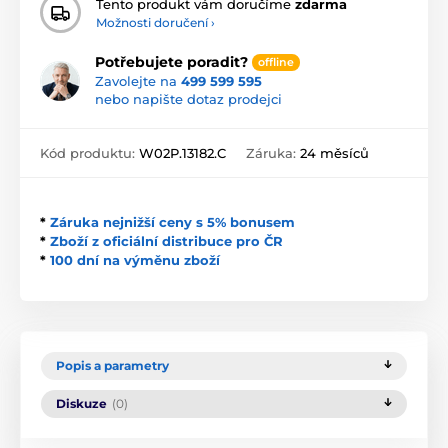
Tento produkt vám doručíme
zdarma
Možnosti doručení ›
Potřebujete poradit?
offline
Zavolejte na
499 599 595
nebo napište dotaz prodejci
Kód produktu:
W02P.13182.C
Záruka:
24 měsíců
*
Záruka nejnižší ceny s 5% bonusem
*
Zboží z oficiální distribuce pro ČR
*
100 dní na výměnu zboží
Popis a parametry
Diskuze
(0)