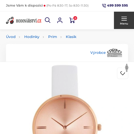
499 599 595
Jsme Vám k dispozici
(Po-Pá 8:30-17, So 8:30-11:30)
0
Menu
Úvod
Hodinky
Prim
Klasik
Výrobce