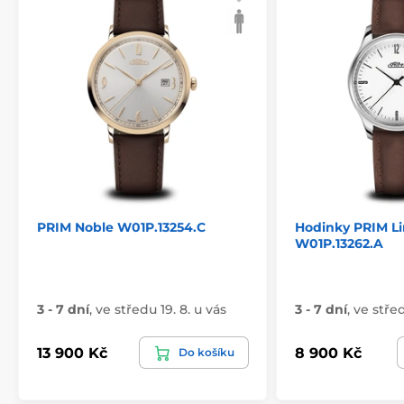
PRIM Noble W01P.13254.C
Hodinky PRIM Li
W01P.13262.A
3 - 7 dní
,
ve středu 19. 8. u vás
3 - 7 dní
,
ve střed
13 900 Kč
8 900 Kč
Do košíku