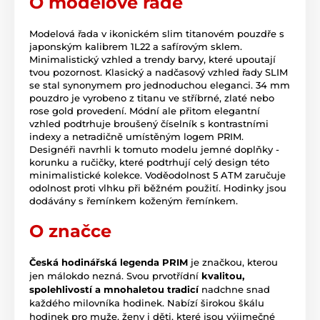
O modelové řadě
Modelová řada v ikonickém slim titanovém pouzdře s
japonským kalibrem 1L22 a safírovým sklem.
Minimalistický vzhled a trendy barvy, které upoutají
tvou pozornost. Klasický a nadčasový vzhled řady SLIM
se stal synonymem pro jednoduchou eleganci. 34 mm
pouzdro je vyrobeno z titanu ve stříbrné, zlaté nebo
rose gold provedení. Módní ale přitom elegantní
vzhled podtrhuje broušený číselník s kontrastními
indexy a netradičně umístěným logem PRIM.
Designéři navrhli k tomuto modelu jemné doplňky -
korunku a ručičky, které podtrhují celý design této
minimalistické kolekce. Voděodolnost 5 ATM zaručuje
odolnost proti vlhku při běžném použití. Hodinky jsou
dodávány s řemínkem koženým řemínkem.
O značce
Česká hodinářská legenda PRIM
je značkou, kterou
jen málokdo nezná. Svou prvotřídní
kvalitou,
spolehlivostí a mnohaletou tradicí
nadchne snad
každého milovníka hodinek. Nabízí širokou škálu
hodinek pro muže, ženy i děti, které jsou výjimečné