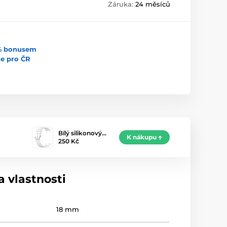
Záruka:
24 měsíců
5% bonusem
uce pro ČR
Bílý silikonový…
K nákupu
250 Kč
 vlastnosti
18 mm