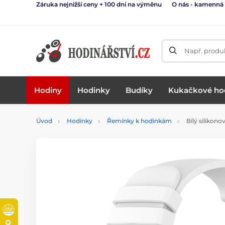
Záruka nejnižší ceny + 100 dní na výměnu
O nás - kamenná
Např. produk
Hodiny
Hodinky
Budíky
Kukačkové ho
Úvod
Hodinky
Řemínky k hodinkám
Bílý silikon