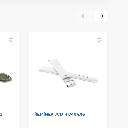
z
ŘEMÍNEK JVD R17404/16
LA
SU
- 1