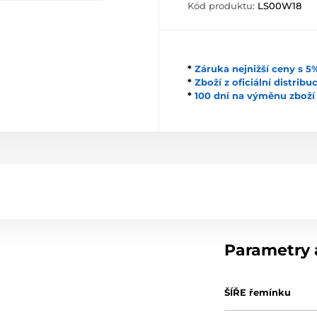
Kód produktu:
LS00W18
*
Záruka nejnižší ceny s 
*
Zboží z oficiální distrib
*
100 dní na výměnu zboží
Parametry a
ŠÍŘE řemínku