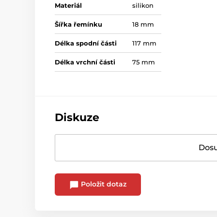
Materiál
silikon
Šířka řemínku
18 mm
Délka spodní části
117 mm
Délka vrchní části
75 mm
Diskuze
Dosu
Položit dotaz