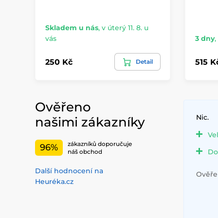
Skladem u nás
,
v úterý 11. 8. u
vás
3 dny
,
250 Kč
515 K
Detail
Ověřeno
Nic.
našimi zákazníky
Ve
zákazníků doporučuje
96%
Do
náš obchod
Další hodnocení na
Ověřen
Heuréka.cz