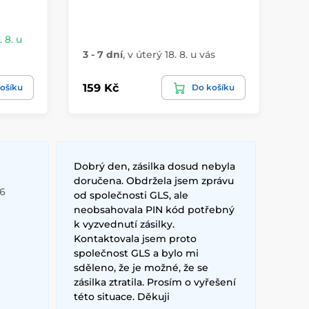
 8. u
4 
3 - 7 dní
,
v úterý 18. 8. u vás
vá
159 Kč
49
ošíku
Do košíku
Dobrý den, zásilka dosud nebyla
doručena. Obdržela jsem zprávu
26
od společnosti GLS, ale
neobsahovala PIN kód potřebný
k vyzvednutí zásilky.
Kontaktovala jsem proto
společnost GLS a bylo mi
sděleno, že je možné, že se
zásilka ztratila. Prosím o vyřešení
této situace. Děkuji