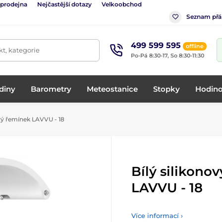
 prodejna
Nejčastější dotazy
Velkoobchod
Seznam přá
499 599 595
offline
t, kategorie
Po-Pá 8:30-17, So 8:30-11:30
diny
Barometry
Meteostanice
Stopky
Hodino
ový řemínek LAVVU - 18
Bílý silikono
LAVVU - 18
Více informací ›