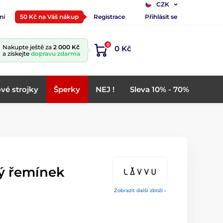
CZK
ní
50 Kč na Váš nákup
Registrace
Přihlásit se
0
Nakupte ještě za
2 000 Kč
0 Kč
a získejte
dopravu zdarma
vé strojky
Šperky
NEJ !
Sleva 10% - 70%
vý řemínek
Zobrazit další zboží ›