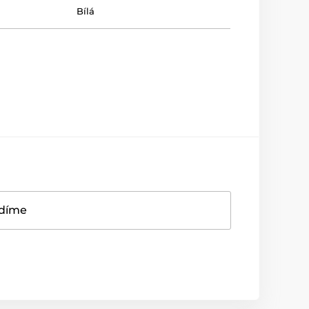
Bílá
adíme