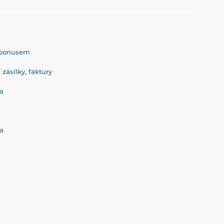
% bonusem
zásilky, faktury
a
a