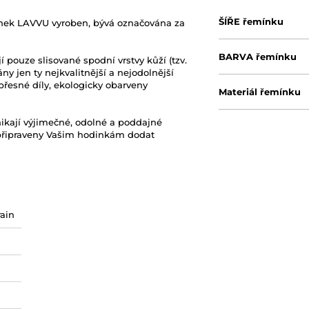
ŠÍŘE řemínku
mínek LAVVU vyroben, bývá označována za
BARVA řemínku
ouze slisované spodní vrstvy kůží (tzv.
ány jen ty nejkvalitnější a nejodolnější
přesné díly, ekologicky obarveny
Materiál řemínku
nikají výjimečné, odolné a poddajné
u připraveny Vašim hodinkám dodat
ain