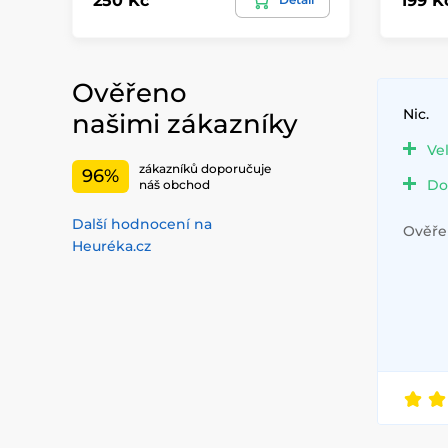
250 Kč
199 K
Ověřeno
Nic.
našimi zákazníky
Ve
zákazníků doporučuje
96%
Do
náš obchod
Další hodnocení na
Ověřen
Heuréka.cz