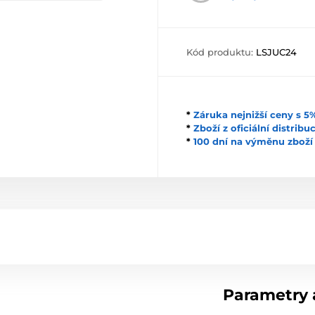
Kód produktu:
LSJUC24
*
Záruka nejnižší ceny s 
*
Zboží z oficiální distrib
*
100 dní na výměnu zboží
Parametry a