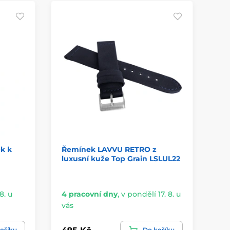
k k
Řemínek LAVVU RETRO z
Ře
luxusní kuže Top Grain LSLUL22
lu
8. u
4 pracovní dny
,
v pondělí 17. 8. u
4 
vás
vá
ošíku
Do košíku