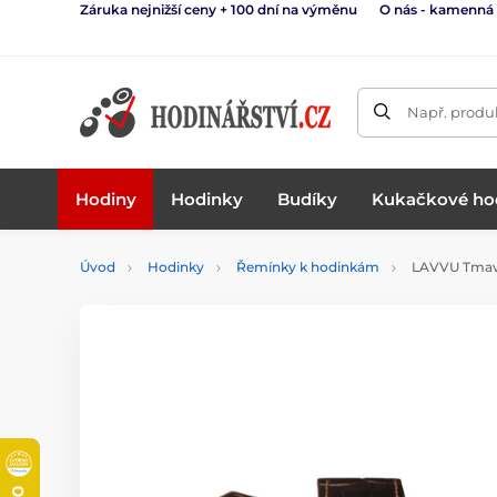
Záruka nejnižší ceny + 100 dní na výměnu
O nás - kamenná
Např. produk
Hodiny
Hodinky
Budíky
Kukačkové ho
Úvod
Hodinky
Řemínky k hodinkám
LAVVU Tmavě 