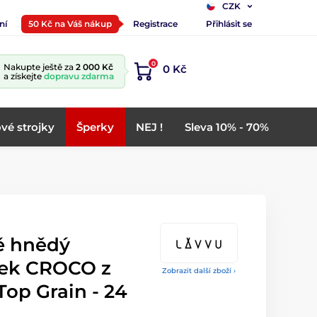
CZK
ní
50 Kč na Váš nákup
Registrace
Přihlásit se
0
Nakupte ještě za
2 000 Kč
0 Kč
a získejte
dopravu zdarma
vé strojky
Šperky
NEJ !
Sleva 10% - 70%
 hnědý
nek CROCO z
Zobrazit další zboží ›
Top Grain - 24