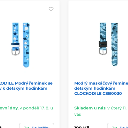
ODILE Modrý řemínek se
Modrý maskáčový řemíne
ky k dětským hodinkám
dětským hodinkám
CLOCKODILE CSB0030
ovní dny
,
v pondělí 17. 8. u
Skladem u nás
,
v úterý 11. 
vás
Do košíku
Do k