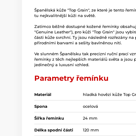
Španělská kůže "Top Grain", ze které je tento ře
tu nejkvalitnější kůži na světě.
Zatímco běžně dostupné kožené řemínky obsahují p
"Genuine Leather"), pro kůži "Top Grain" jsou vybír
části kůže svrchní. Ty jsou následně rozřezány na 
přírodními barvami a sešity bavlněnou nití.
Ve slunném Španělsku tak precizní ruční prací vz
řemínky z těch nejlepších materiálů světa a jso
jedinečný a luxusní vzhled.
Parametry řemínku
Materiál
hladká hovězí kůže Top Gr
Spona
ocelová
Šířka řemínku
24 mm
Délka spodní části
120 mm