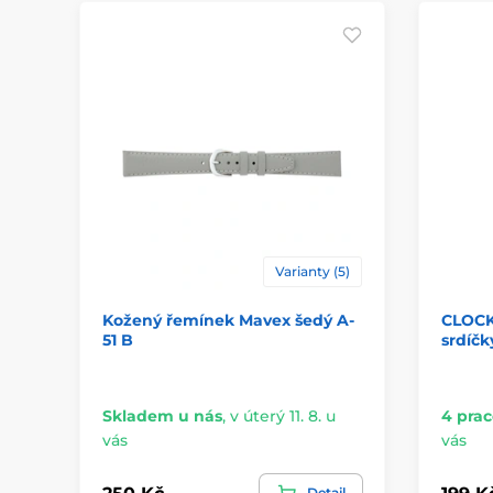
Varianty (5)
Kožený řemínek Mavex šedý A-
CLOCK
51 B
srdíč
Skladem u nás
,
v úterý 11. 8. u
4 prac
vás
vás
Detail