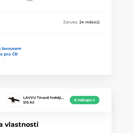
Záruka:
24 měsíců
5% bonusem
uce pro ČR
LAVVU Tmavě hnědý…
K nákupu
515 Kč
 vlastnosti