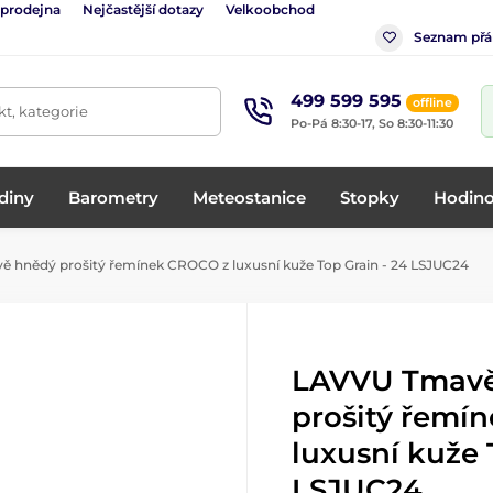
 prodejna
Nejčastější dotazy
Velkoobchod
Seznam přá
499 599 595
offline
t, kategorie
Po-Pá 8:30-17, So 8:30-11:30
diny
Barometry
Meteostanice
Stopky
Hodino
hnědý prošitý řemínek CROCO z luxusní kuže Top Grain - 24 LSJUC24
LAVVU Tmavě
prošitý řemí
luxusní kuže 
LSJUC24