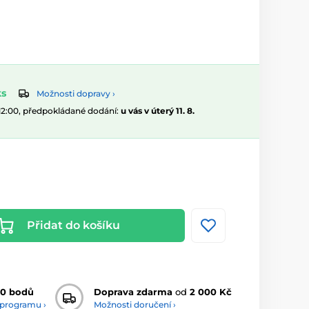
ks
Možnosti dopravy ›
 12:00, předpokládané dodání:
u vás v úterý 11. 8.
Přidat do košíku
20 bodů
Doprava zdarma
od
2 000 Kč
 programu ›
Možnosti doručení ›