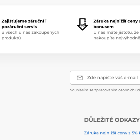
Zajišťujeme záruční i
Záruka nejnižší ceny 
pozáruční servis
bonusem
u všech u nás zakoupených
U nás máte jistotu, že
produktů
nakoupíte nejvýhodně
Zde napište váš e-mail
Souhlasím se zpracováním osobních úda
DŮLEŽITÉ ODKAZY
Záruka nejnižší ceny s 5