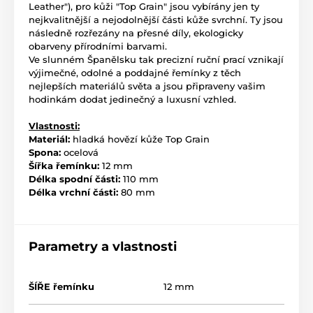
Leather"), pro kůži "Top Grain" jsou vybírány jen ty
nejkvalitnější a nejodolnější části kůže svrchní. Ty jsou
následně rozřezány na přesné díly, ekologicky
obarveny přírodními barvami.
Ve slunném Španělsku tak precizní ruční prací vznikají
výjimečné, odolné a poddajné řemínky z těch
nejlepších materiálů světa a jsou připraveny vašim
hodinkám dodat jedinečný a luxusní vzhled.
Vlastnosti:
Materiál:
hladká hovězí kůže Top Grain
Spona:
ocelová
Šířka řemínku:
12 mm
Délka spodní části:
110 mm
Délka vrchní části:
80 mm
Parametry a vlastnosti
ŠÍŘE řemínku
12 mm