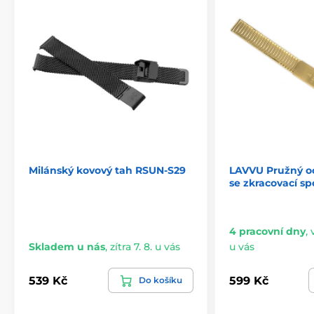
Milánský kovový tah RSUN‑S29
LAVVU Pružný o
se zkracovací sp
4 pracovní dny
,
Skladem u nás
,
zítra 7. 8. u vás
u vás
539 Kč
599 Kč
Do košíku