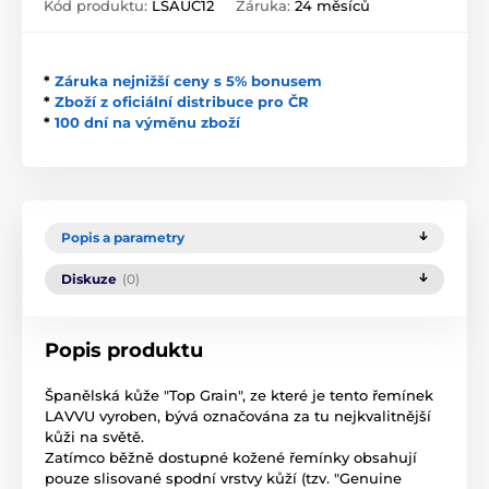
Kód produktu:
LSAUC12
Záruka:
24 měsíců
*
Záruka nejnižší ceny s 5% bonusem
*
Zboží z oficiální distribuce pro ČR
*
100 dní na výměnu zboží
Popis a parametry
Diskuze
(0)
Popis produktu
Španělská kůže "Top Grain", ze které je tento řemínek
LAVVU vyroben, bývá označována za tu nejkvalitnější
kůži na světě.
Zatímco běžně dostupné kožené řemínky obsahují
pouze slisované spodní vrstvy kůží (tzv. "Genuine