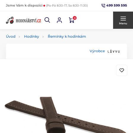
499 599 595
Jsme Vám k dispozici
(Po-Pá 8:30-17, So 8:30-11:30)
0
Menu
Úvod
Hodinky
Řemínky k hodinkám
Výrobce