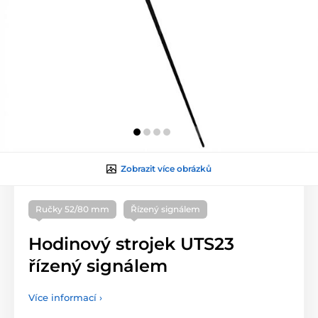
Zobrazit více obrázků
Ručky 52/80 mm
Řízený signálem
Hodinový strojek UTS23
řízený signálem
Více informací ›