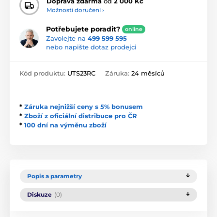
Doprava zdarma
od
2 000 Kč
Možnosti doručení ›
Potřebujete poradit?
online
Zavolejte na
499 599 595
nebo napište dotaz prodejci
Kód produktu:
UTS23RC
Záruka:
24 měsíců
*
Záruka nejnižší ceny s 5% bonusem
*
Zboží z oficiální distribuce pro ČR
*
100 dní na výměnu zboží
Popis a parametry
Diskuze
(0)