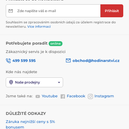
Zde napište váš e-mail
Přihlásit
Souhlasím se zpracováním osobních údajů za účelem registrace do
newsletteru.
Více informací
Potřebujete poradit
online
Zákaznický servis je k dispozici
499 599 595
obchod@hodinarstvi.cz
Kde nás najdete
Naše prodejny
Jsme také na:
Youtube
Facebook
Instagram
DŮLEŽITÉ ODKAZY
Záruka nejnižší ceny s 5%
bonusem