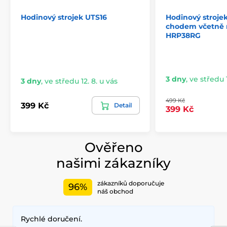
Hodinový strojek UTS16
Hodinový strojek
chodem včetně 
HRP38RG
3 dny
,
ve středu 1
3 dny
,
ve středu 12. 8. u vás
499 Kč
399 Kč
Detail
399 Kč
Ověřeno
našimi zákazníky
zákazníků doporučuje
96%
náš obchod
Rychlé doručení.