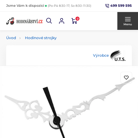
499 599 595
Jsme Vám k dispozici
(Po-Pá 8:30-17, So 8:30-11:30)
0
Menu
Úvod
Hodinové strojky
Výrobce