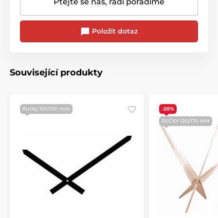
Ptejte se nás, rádi poradíme
Položit dotaz
Související produkty
Ručky 105/150 mm
-20%
RUČKY 120/170 MM