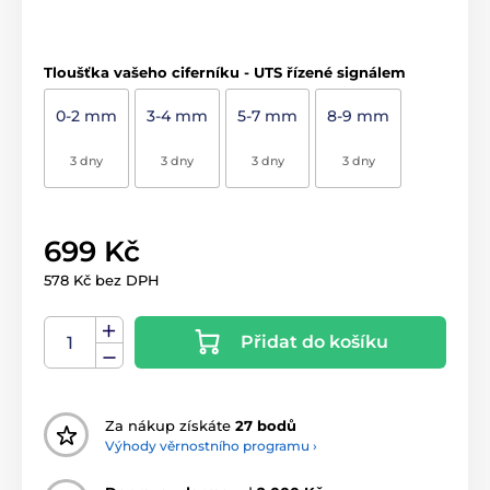
Tloušťka vašeho ciferníku - UTS řízené signálem
0-2 mm
3-4 mm
5-7 mm
8-9 mm
3 dny
3 dny
3 dny
3 dny
699 Kč
578 Kč bez DPH
Přidat do košíku
Za nákup získáte
27 bodů
Výhody věrnostního programu ›