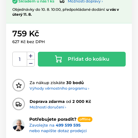
Možnosti dopravy ›
Skladem u nás 1 ks
Objednávky do 10. 8. 10:00, předpokládané dodání:
u vás v
úterý 11. 8.
759 Kč
627 Kč bez DPH
Přidat do košíku
Za nákup získáte
30 bodů
Výhody věrnostního programu ›
Doprava zdarma
od
2 000 Kč
Možnosti doručení ›
Potřebujete poradit?
offline
Zavolejte na
499 599 595
nebo napište dotaz prodejci