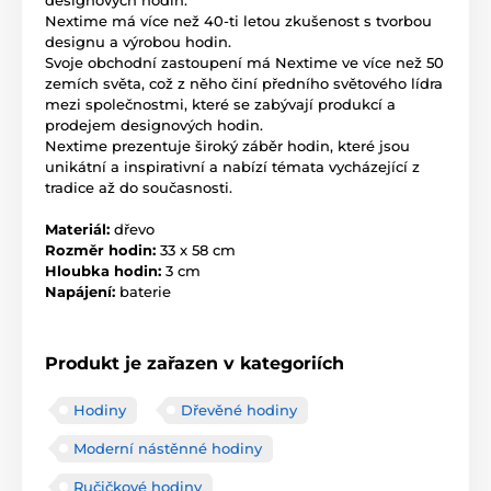
Nextime má více než 40-ti letou zkušenost s tvorbou
designu a výrobou hodin.
Svoje obchodní zastoupení má Nextime ve více než 50
zemích světa, což z něho činí předního světového lídra
mezi společnostmi, které se zabývají produkcí a
prodejem designových hodin.
Nextime prezentuje široký záběr hodin, které jsou
unikátní a inspirativní a nabízí témata vycházející z
tradice až do současnosti.
Materiál:
dřevo
Rozměr hodin:
33 x 58 cm
Hloubka hodin:
3 cm
Napájení:
baterie
Produkt je zařazen v kategoriích
Hodiny
Dřevěné hodiny
Moderní nástěnné hodiny
Ručičkové hodiny