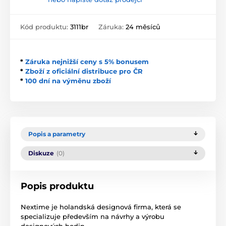
Kód produktu:
3111br
Záruka:
24 měsíců
*
Záruka nejnižší ceny s 5% bonusem
*
Zboží z oficiální distribuce pro ČR
*
100 dní na výměnu zboží
Popis a parametry
Diskuze
(0)
Popis produktu
Nextime je holandská designová firma, která se
specializuje především na návrhy a výrobu
designových hodin.