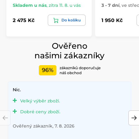
Skladem u nás
,
zítra 11. 8. u vás
3 - 7 dní
,
ve střed
2 475 Kč
1 950 Kč
Do košíku
Ověřeno
našimi zákazníky
zákazníků doporučuje
96%
náš obchod
Nic.
Velký výběr zboží.
Dobré ceny zboží.
Ověřený zákazník, 7. 8. 2026