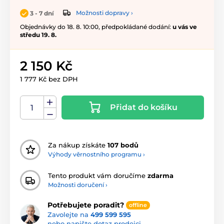
Možnosti dopravy ›
3 - 7 dní
Objednávky do 18. 8. 10:00, předpokládané dodání:
u vás ve
středu 19. 8.
2 150 Kč
1 777 Kč bez DPH
Přidat do košíku
Za nákup získáte
107 bodů
Výhody věrnostního programu ›
Tento produkt vám doručíme
zdarma
Možnosti doručení ›
Potřebujete poradit?
offline
Zavolejte na
499 599 595
nebo napište dotaz prodejci