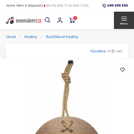
499 599 595
Jsme Vám k dispozici
(Po-Pá 8:30-17, So 8:30-11:30)
0
Menu
Úvod
Hodiny
Ručičkové hodiny
Výrobce